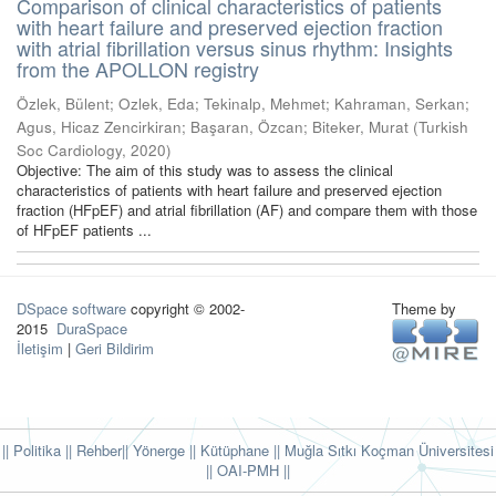
Comparison of clinical characteristics of patients
with heart failure and preserved ejection fraction
with atrial fibrillation versus sinus rhythm: Insights
from the APOLLON registry
Özlek, Bülent
;
Ozlek, Eda
;
Tekinalp, Mehmet
;
Kahraman, Serkan
;
Agus, Hicaz Zencirkiran
;
Başaran, Özcan
;
Biteker, Murat
(
Turkish
Soc Cardiology
,
2020
)
Objective: The aim of this study was to assess the clinical
characteristics of patients with heart failure and preserved ejection
fraction (HFpEF) and atrial fibrillation (AF) and compare them with those
of HFpEF patients ...
DSpace software
copyright © 2002-
Theme by
2015
DuraSpace
İletişim
|
Geri Bildirim
|| Politika
|| Rehber
|| Yönerge
|| Kütüphane
|| Muğla Sıtkı Koçman Üniversitesi
||
OAI-PMH ||