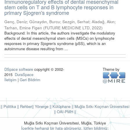
Immunoregulatory effects of dental mesenchymal
stem cells on T and B lymphocyte responses in
primary Sjogren's syndrome
Genç, Deniz
;
Günaydın, Burcu
;
Sezgin, Serhat
;
Aladağ, Akın
;
Tarhan, Emine Figen
(
FUTURE MEDICINE LTD
,
2022
)
Background: In this article, the authors investigate the modulatory
effects of dental mesenchymal stem cells (MSCs) on lymphocyte
responses in primary Sjogren's syndrome (pSS), which is an
autoimmune disease resulting from ...
DSpace software
copyright © 2002-
Theme by
2015
DuraSpace
İletişim
|
Geri Bildirim
|| Politika
|| Rehber
|| Yönerge
|| Kütüphane
|| Muğla Sıtkı Koçman Üniversitesi
||
OAI-PMH ||
Muğla Sıtkı Koçman Üniversitesi, Muğla, Türkiye
İçerikte herhangi bir hata görürseniz, lütfen bildiriniz: