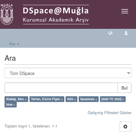
Geçiş
Yönlen
Ara
Ara
Bul
Aladağ, Akın ×
Tarhan, Emine Figen ×
2022 ×
Apoptosis ×
[2020 TO 2023] ×
false ×
Gelişmiş Filtreleri Göster
Toplam kayıt 1, listelenen: 1-1