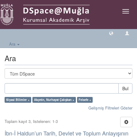
Geçiş
Yönlen
Ara
Ara
Bul
Siyasi Bilimler ×
Akçetin, Nurhayat Çalışkan ×
Felsefe ×
Gelişmiş Filtreleri Göster
Toplam kayıt 3, listelenen: 1-3
İbn-İ Haldun’un Tarih, Devlet ve Toplum Anlayışının