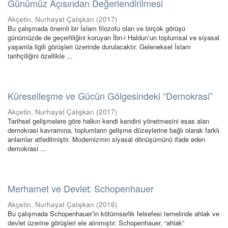
Günümüz Açısından Değerlendirilmesi
Akçetin, Nurhayat Çalışkan
(
2017
)
Bu çalışmada önemli bir İslam filozofu olan ve birçok görüşü
günümüzde de geçerliliğini koruyan İbn-i Haldun’un toplumsal ve siyasal
yaşamla ilgili görüşleri üzerinde durulacaktır. Geleneksel İslam
tarihçiliğini özellikle ...
Küreselleşme ve Gücün Gölgesindeki “Demokrasi”
Akçetin, Nurhayat Çalışkan
(
2017
)
Tarihsel gelişmelere göre halkın kendi kendini yönetmesini esas alan
demokrasi kavramına, toplumların gelişme düzeylerine bağlı olarak farklı
anlamlar atfedilmiştir. Modernizmin siyasal dönüşümünü ifade eden
demokrasi ...
Merhamet ve Devlet: Schopenhauer
Akçetin, Nurhayat Çalışkan
(
2016
)
Bu çalışmada Schopenhauer’in kötümserlik felsefesi temelinde ahlak ve
devlet üzerine görüşleri ele alınmıştır. Schopenhauer, “ahlak”