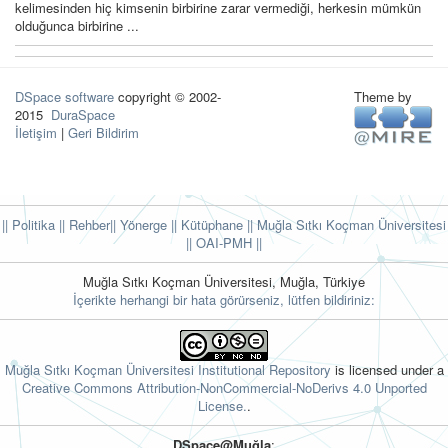
kelimesinden hiç kimsenin birbirine zarar vermediği, herkesin mümkün
olduğunca birbirine ...
DSpace software
copyright © 2002-
Theme by
2015
DuraSpace
İletişim
|
Geri Bildirim
|| Politika
|| Rehber
|| Yönerge
|| Kütüphane
|| Muğla Sıtkı Koçman Üniversitesi
||
OAI-PMH ||
Muğla Sıtkı Koçman Üniversitesi, Muğla, Türkiye
İçerikte herhangi bir hata görürseniz, lütfen bildiriniz:
Muğla Sıtkı Koçman Üniversitesi Institutional Repository
is licensed under a
Creative Commons Attribution-NonCommercial-NoDerivs 4.0 Unported
License.
.
DSpace@Muğla
: