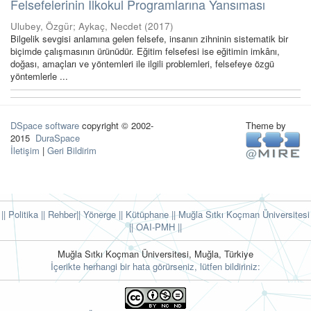
Felsefelerinin İlkokul Programlarına Yansıması
Ulubey, Özgür
;
Aykaç, Necdet
(
2017
)
Bilgelik sevgisi anlamına gelen felsefe, insanın zihninin sistematik bir
biçimde çalışmasının ürünüdür. Eğitim felsefesi ise eğitimin imkânı,
doğası, amaçları ve yöntemleri ile ilgili problemleri, felsefeye özgü
yöntemlerle ...
DSpace software
copyright © 2002-
Theme by
2015
DuraSpace
İletişim
|
Geri Bildirim
|| Politika
|| Rehber
|| Yönerge
|| Kütüphane
|| Muğla Sıtkı Koçman Üniversitesi
||
OAI-PMH ||
Muğla Sıtkı Koçman Üniversitesi, Muğla, Türkiye
İçerikte herhangi bir hata görürseniz, lütfen bildiriniz: