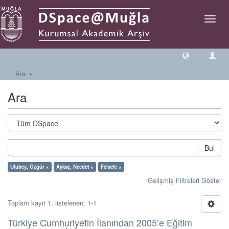
Geçiş
Yönlen
Ara
Ara
Bul
Ulubey, Özgür ×
Aykaç, Necdet ×
Felsefe ×
Gelişmiş Filtreleri Göster
Toplam kayıt 1, listelenen: 1-1
Türkiye Cumhuriyetin İlanından 2005’e Eğitim