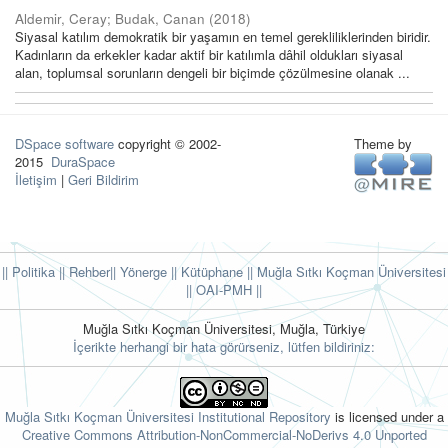
Aldemir, Ceray
;
Budak, Canan
(
2018
)
Siyasal katılım demokratik bir yaşamın en temel gerekliliklerinden biridir.
Kadınların da erkekler kadar aktif bir katılımla dâhil oldukları siyasal
alan, toplumsal sorunların dengeli bir biçimde çözülmesine olanak ...
DSpace software
copyright © 2002-
Theme by
2015
DuraSpace
İletişim
|
Geri Bildirim
|| Politika
|| Rehber
|| Yönerge
|| Kütüphane
|| Muğla Sıtkı Koçman Üniversitesi
||
OAI-PMH ||
Muğla Sıtkı Koçman Üniversitesi, Muğla, Türkiye
İçerikte herhangi bir hata görürseniz, lütfen bildiriniz:
Muğla Sıtkı Koçman Üniversitesi Institutional Repository
is licensed under a
Creative Commons Attribution-NonCommercial-NoDerivs 4.0 Unported