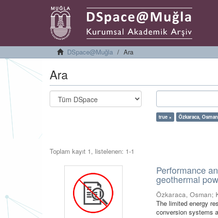
DSpace@Muğla
Ara
Ara
true ×
Özkaraca, Osman
Toplam kayıt 1, listelenen: 1-1
Performance ana
geothermal powe
Özkaraca, Osman
;
The limited energy re
conversion systems an