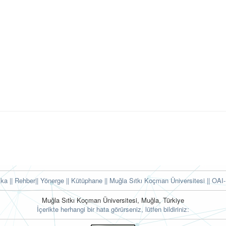
tika
|| Rehber
|| Yönerge
|| Kütüphane
|| Muğla Sıtkı Koçman Üniversitesi ||
OAI-
Muğla Sıtkı Koçman Üniversitesi, Muğla, Türkiye
İçerikte herhangi bir hata görürseniz, lütfen bildiriniz: