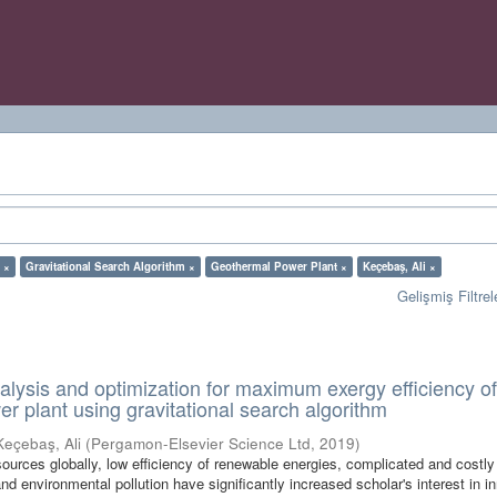
 ×
Gravitational Search Algorithm ×
Geothermal Power Plant ×
Keçebaş, Ali ×
Gelişmiş Filtrel
lysis and optimization for maximum exergy efficiency of
r plant using gravitational search algorithm
Keçebaş, Ali
(
Pergamon-Elsevier Science Ltd
,
2019
)
sources globally, low efficiency of renewable energies, complicated and costl
d environmental pollution have significantly increased scholar's interest in i