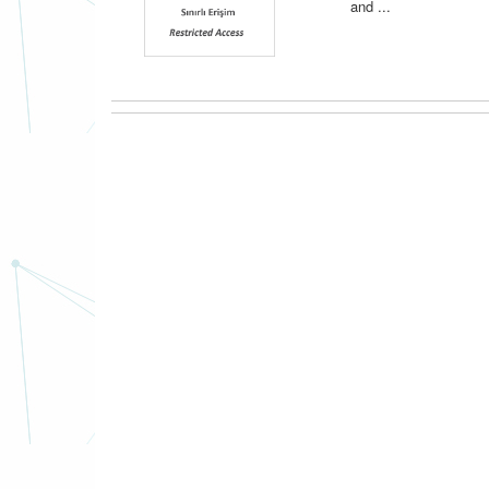
and ...