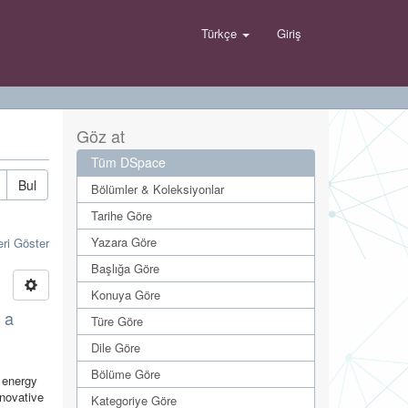
Türkçe
Giriş
Göz at
Tüm DSpace
Bul
Bölümler & Koleksiyonlar
Tarihe Göre
Yazara Göre
eri Göster
Başlığa Göre
Konuya Göre
 a
Türe Göre
Dile Göre
Bölüme Göre
y energy
nnovative
Kategoriye Göre