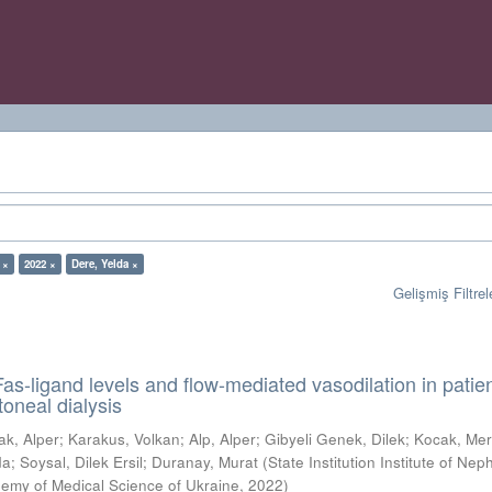
 ×
2022 ×
Dere, Yelda ×
Gelişmiş Filtrel
as-ligand levels and flow-mediated vasodilation in patie
toneal dialysis
ak, Alper
;
Karakus, Volkan
;
Alp, Alper
;
Gibyeli Genek, Dilek
;
Kocak, Mer
da
;
Soysal, Dilek Ersil
;
Duranay, Murat
(
State Institution Institute of Nep
demy of Medical Science of Ukraine
,
2022
)