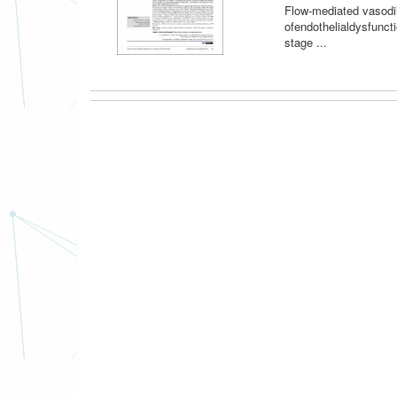
Flow-mediated vasodil
ofendothelialdysfuncti
stage ...