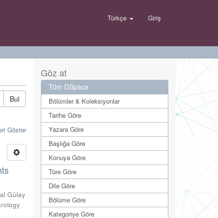
Türkçe
Giriş
Göz at
Tüm DSpace
Bul
Bölümler & Koleksiyonlar
Tarihe Göre
Yazara Göre
eri Göster
Başlığa Göre
Konuya Göre
nts
Türe Göre
Dile Göre
al Gülay
Bölüme Göre
hrology
Kategoriye Göre