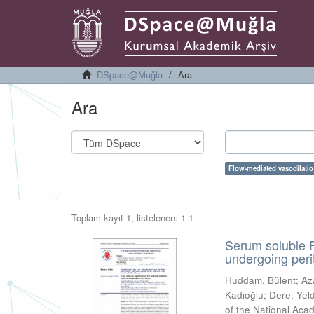
DSpace@Muğla
Ara
Ara
Flow-mediated vasodilatio
Toplam kayıt 1, listelenen: 1-1
Serum soluble F
undergoing peri
Huddam, Bülent
;
Az
Kadıoğlu
;
Dere, Yel
of the National Aca