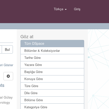
Türkçe
Giriş
Göz at
Tüm DSpace
Bul
Bölümler & Koleksiyonlar
Tarihe Göre
Yazara Göre
eri Göster
Başlığa Göre
Konuya Göre
nts
Türe Göre
Dile Göre
al Gülay
Bölüme Göre
hrology
Kategoriye Göre