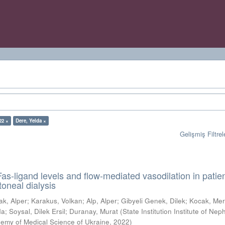
22 ×
Dere, Yelda ×
Gelişmiş Filtrel
as-ligand levels and flow-mediated vasodilation in patie
toneal dialysis
ak, Alper
;
Karakus, Volkan
;
Alp, Alper
;
Gibyeli Genek, Dilek
;
Kocak, Mer
da
;
Soysal, Dilek Ersil
;
Duranay, Murat
(
State Institution Institute of Nep
demy of Medical Science of Ukraine
,
2022
)