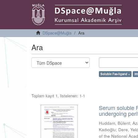
DSpace@Muğla
Ara
Ara
Soluble Fas-ligand ×
20
Toplam kayıt 1, listelenen: 1-1
Serum soluble F
undergoing peri
Huddam, Bülent
;
Az
Kadıoğlu
;
Dere, Yel
of the National Aca