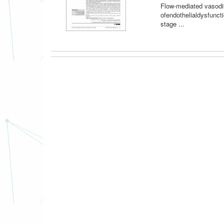
Flow-mediated vasodil
ofendothelialdysfuncti
stage ...