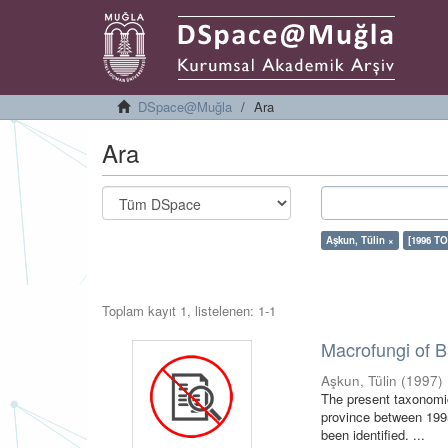
DSpace@Muğla
Ara
Ara
Aşkun, Tülin ×
[1996 TO
Toplam kayıt 1, listelenen: 1-1
Macrofungi of B
Aşkun, Tülin
(
1997
)
The present taxonomic
province between 1995
been identified. ...