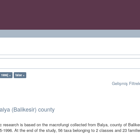
 1999] ×
false ×
Gelişmiş Filtrel
alya (Balikesir) county
 research is based on the macrofungi collected from Balya, county of Balike
-1996. At the end of the study, 56 taxa belonging to 2 classes and 23 famili