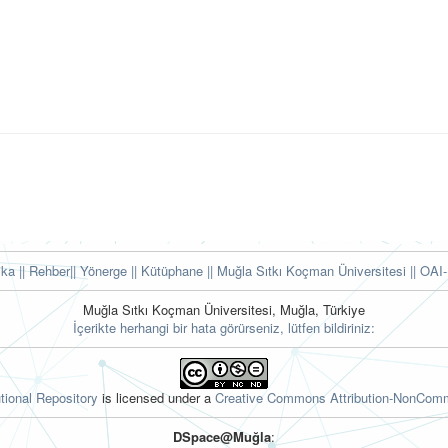
tika
|| Rehber
|| Yönerge
|| Kütüphane
|| Muğla Sıtkı Koçman Üniversitesi ||
OAI-
Muğla Sıtkı Koçman Üniversitesi, Muğla, Türkiye
İçerikte herhangi bir hata görürseniz, lütfen bildiriniz:
tional Repository
is licensed under a
Creative Commons Attribution-NonComme
DSpace@Muğla
: