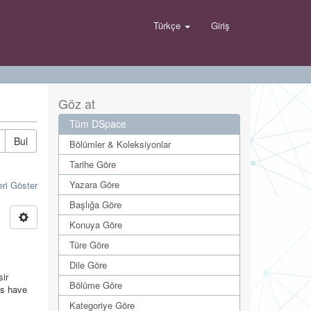
Türkçe
Giriş
Göz at
Tüm DSpace
Bul
Bölümler & Koleksiyonlar
Tarihe Göre
Yazara Göre
eri Göster
Başlığa Göre
Konuya Göre
Türe Göre
Dile Göre
sir
Bölüme Göre
es have
Kategoriye Göre