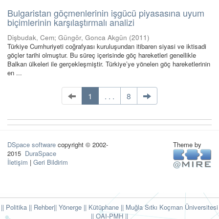
Bulgaristan göçmenlerinin işgücü piyasasına uyum
biçimlerinin karşılaştırmalı analizi
Dişbudak, Cem
;
Güngör, Gonca Akgün
(
2011
)
Türkiye Cumhuriyeti coğrafyası kuruluşundan itibaren siyasi ve iktisadi
göçler tarihi olmuştur. Bu süreç içerisinde göç hareketleri genellikle
Balkan ülkeleri ile gerçekleşmiştir. Türkiye’ye yönelen göç hareketlerinin
en ...
1
. . .
8
DSpace software
copyright © 2002-
Theme by
2015
DuraSpace
İletişim
|
Geri Bildirim
|| Politika
|| Rehber
|| Yönerge
|| Kütüphane
|| Muğla Sıtkı Koçman Üniversitesi
||
OAI-PMH ||