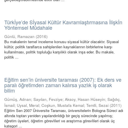
Türkİye’de Sİyasal Kültür Kavramlaştırmasına İlişkİn
Yöntemsel Müdahale
Günlü, Ramazan
(
2016
)
Bu makalenin temel inceleme konusu siyasal kültür olacaktır. Siyasal
kültür, politik taraflarca sahiplenilen kaynaklarının birbirlerine karşı
kullanılması, politik topluluğu karşılıklı olarak inşa eder. Bu makale,
politik ...
Eğitim sen’in üniversite taraması (2007): Ek ders ve
paralı öğretimden zaman kalırsa yazlık iş olarak
bilim
Gümüş, Adnan
;
Sayılan, Fevziye
;
Aksoy, Hasan Hüseyin
;
Sağdıç,
İsmail
;
Uysal, Meral
;
Coşkun, Mustafa Kemal
;
Temlli, Sezai
(
2011
)
Eğitim Sen 2007 Üniversite Taraması, üniversitelerin Bologna Süreci adı
altında toptan yeniden yapılandırıldığı bir geçiş sürecinde yapılmış;
öğretim üyeleri, öğretim görevlileri ve araştırma görevlileri olarak üç
kategori ...