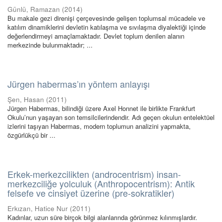
Günlü, Ramazan
(
2014
)
Bu makale gezi direnişi çerçevesinde gelişen toplumsal mücadele ve
katılım dinamiklerini devletin katılaşma ve sıvılaşma diyalektiği içinde
değerlendirmeyi amaçlamaktadır. Devlet toplum denilen alanın
merkezinde bulunmaktadır; ...
Jürgen habermas’ın yöntem anlayışı
Şen, Hasan
(
2011
)
Jürgen Habermas, bilindiği üzere Axel Honnet ile birlikte Frankfurt
Okulu’nun yaşayan son temsilcilerindendir. Adı geçen okulun entelektüel
izlerini taşıyan Habermas, modern toplumun analizini yapmakta,
özgürlükçü bir ...
Erkek-merkezcilikten (androcentrism) insan-
merkezciliğe yolculuk (Anthropocentrism): Antik
felsefe ve cinsiyet üzerine (pre-sokratikler)
Erkızan, Hatice Nur
(
2011
)
Kadınlar, uzun süre birçok bilgi alanlarında görünmez kılınmışlardır.