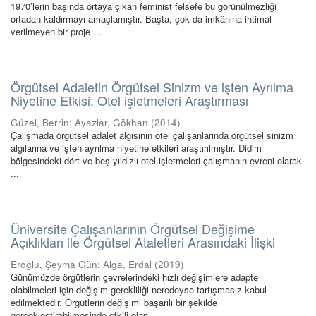
1970’lerin başında ortaya çıkan feminist felsefe bu görünülmezliği
ortadan kaldırmayı amaçlamıştır. Başta, çok da imkânına ihtimal
verilmeyen bir proje ...
Örgütsel Adaletin Örgütsel Sinizm ve işten Ayrılma
Niyetine Etkisi: Otel işletmeleri Araştırması
Güzel, Berrin
;
Ayazlar, Gökhan
(
2014
)
Çalışmada örgütsel adalet algısının otel çalışanlarında örgütsel sinizm
algılarına ve işten ayrılma niyetine etkileri araştırılmıştır. Didim
bölgesindeki dört ve beş yıldızlı otel işletmeleri çalışmanın evreni olarak
...
Üniversite Çalışanlarının Örgütsel Değişime
Açıklıkları ile Örgütsel Ataletleri Arasındaki İlişki
Eroğlu, Şeyma Gün
;
Alga, Erdal
(
2019
)
Günümüzde örgütlerin çevrelerindeki hızlı değişimlere adapte
olabilmeleri için değişim gerekliliği neredeyse tartışmasız kabul
edilmektedir. Örgütlerin değişimi başarılı bir şekilde
gerçekleştirebilmesinde etkili olan ...