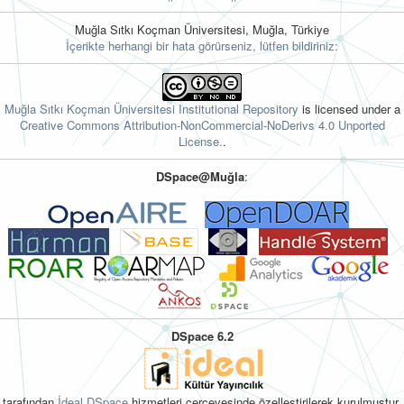
Muğla Sıtkı Koçman Üniversitesi, Muğla, Türkiye
İçerikte herhangi bir hata görürseniz, lütfen bildiriniz:
Muğla Sıtkı Koçman Üniversitesi Institutional Repository
is licensed under a
Creative Commons Attribution-NonCommercial-NoDerivs 4.0 Unported
License.
.
DSpace@Muğla
:
DSpace 6.2
tarafından
İdeal DSpace
hizmetleri çerçevesinde özelleştirilerek kurulmuştur.