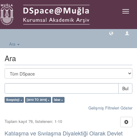
Geçiş
Yönlen
Ara
Ara
Bul
Sosyoloji ×
[2010 TO 2019] ×
false ×
Gelişmiş Filtreleri Göster
Toplam kayıt 76, listelenen: 1-10
Katılaşma ve Sıvılaşma Diyalektiği Olarak Devlet