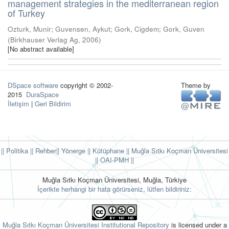
management strategies in the mediterranean region
of Turkey
Ozturk, Munir
;
Guvensen, Aykut
;
Gork, Cigdem
;
Gork, Guven
(
Birkhauser Verlag Ag
,
2006
)
[No abstract available]
DSpace software
copyright © 2002-
Theme by
2015
DuraSpace
İletişim
|
Geri Bildirim
|| Politika
|| Rehber
|| Yönerge
|| Kütüphane
|| Muğla Sıtkı Koçman Üniversitesi
||
OAI-PMH ||
Muğla Sıtkı Koçman Üniversitesi, Muğla, Türkiye
İçerikte herhangi bir hata görürseniz, lütfen bildiriniz:
Muğla Sıtkı Koçman Üniversitesi Institutional Repository
is licensed under a