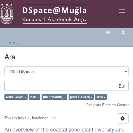
Geçiş
Yönlen
Ara
Ara
Bul
Gork, Guven ×
2006 ×
[No Keywords] ×
[2000 TO 2009] ×
false ×
Gelişmiş Filtreleri Göster
Toplam kayıt 1, listelenen: 1-1
An overview of the coastal zone plant diversity and