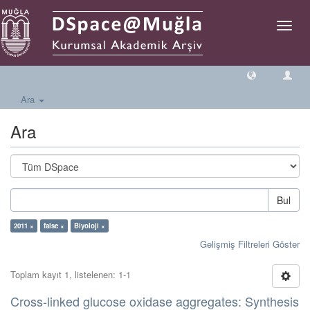
Geçiş
Yönlen
Ara
Ara
Bul
2011 ×
false ×
Biyoloji ×
Gelişmiş Filtreleri Göster
Toplam kayıt 1, listelenen: 1-1
Cross-linked glucose oxidase aggregates: Synthesis