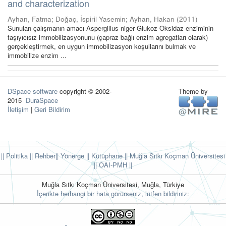
and characterization
Ayhan, Fatma
;
Doğaç, İspiril Yasemin
;
Ayhan, Hakan
(
2011
)
Sunulan çalışmanın amacı Aspergillus niger Glukoz Oksidaz enziminin
taşıyıcısız immobilizasyonunu (çapraz bağlı enzim agregatları olarak)
gerçekleştirmek, en uygun immobilizasyon koşullarını bulmak ve
immobilize enzim ...
DSpace software
copyright © 2002-
Theme by
2015
DuraSpace
İletişim
|
Geri Bildirim
|| Politika
|| Rehber
|| Yönerge
|| Kütüphane
|| Muğla Sıtkı Koçman Üniversitesi
||
OAI-PMH ||
Muğla Sıtkı Koçman Üniversitesi, Muğla, Türkiye
İçerikte herhangi bir hata görürseniz, lütfen bildiriniz: