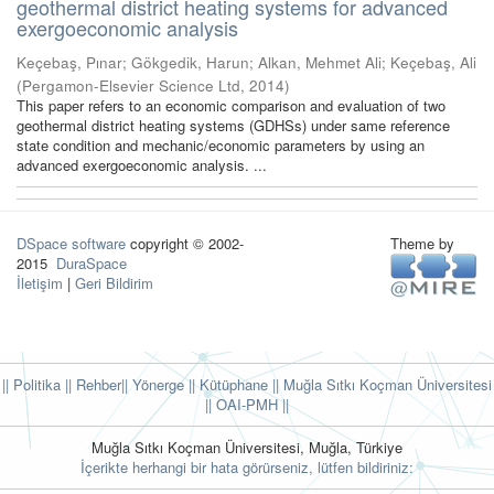
geothermal district heating systems for advanced
exergoeconomic analysis
Keçebaş, Pınar
;
Gökgedik, Harun
;
Alkan, Mehmet Ali
;
Keçebaş, Ali
(
Pergamon-Elsevier Science Ltd
,
2014
)
This paper refers to an economic comparison and evaluation of two
geothermal district heating systems (GDHSs) under same reference
state condition and mechanic/economic parameters by using an
advanced exergoeconomic analysis. ...
DSpace software
copyright © 2002-
Theme by
2015
DuraSpace
İletişim
|
Geri Bildirim
|| Politika
|| Rehber
|| Yönerge
|| Kütüphane
|| Muğla Sıtkı Koçman Üniversitesi
||
OAI-PMH ||
Muğla Sıtkı Koçman Üniversitesi, Muğla, Türkiye
İçerikte herhangi bir hata görürseniz, lütfen bildiriniz: