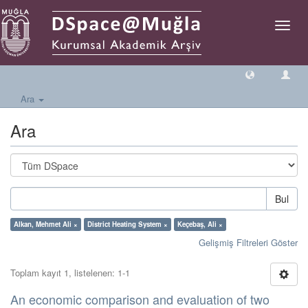
Geçiş
Yönlen
Ara
Ara
Bul
Alkan, Mehmet Ali ×
District Heating System ×
Keçebaş, Ali ×
Gelişmiş Filtreleri Göster
Toplam kayıt 1, listelenen: 1-1
An economic comparison and evaluation of two