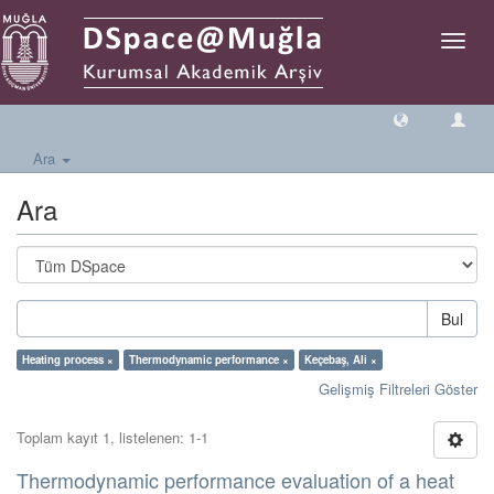
Geçiş
Yönlen
Ara
Ara
Bul
Heating process ×
Thermodynamic performance ×
Keçebaş, Ali ×
Gelişmiş Filtreleri Göster
Toplam kayıt 1, listelenen: 1-1
Thermodynamic performance evaluation of a heat