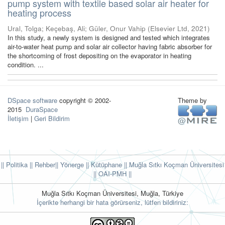
pump system with textile based solar air heater for
heating process
Ural, Tolga
;
Keçebaş, Ali
;
Güler, Onur Vahip
(
Elsevier Ltd
,
2021
)
In this study, a newly system is designed and tested which integrates
air-to-water heat pump and solar air collector having fabric absorber for
the shortcoming of frost depositing on the evaporator in heating
condition. ...
DSpace software
copyright © 2002-
Theme by
2015
DuraSpace
İletişim
|
Geri Bildirim
|| Politika
|| Rehber
|| Yönerge
|| Kütüphane
|| Muğla Sıtkı Koçman Üniversitesi
||
OAI-PMH ||
Muğla Sıtkı Koçman Üniversitesi, Muğla, Türkiye
İçerikte herhangi bir hata görürseniz, lütfen bildiriniz: