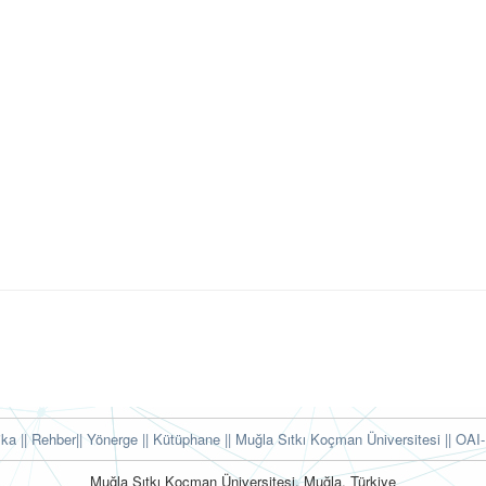
tika
|| Rehber
|| Yönerge
|| Kütüphane
|| Muğla Sıtkı Koçman Üniversitesi ||
OAI-
Muğla Sıtkı Koçman Üniversitesi, Muğla, Türkiye