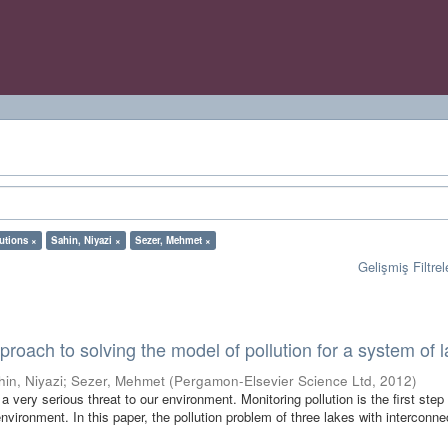
utions ×
Sahin, Niyazi ×
Sezer, Mehmet ×
Gelişmiş Filtrel
proach to solving the model of pollution for a system of 
hin, Niyazi
;
Sezer, Mehmet
(
Pergamon-Elsevier Science Ltd
,
2012
)
 very serious threat to our environment. Monitoring pollution is the first step
nvironment. In this paper, the pollution problem of three lakes with interconne