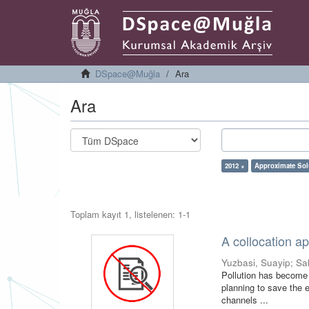
DSpace@Muğla
Ara
Ara
2012 ×
Approximate Sol
Toplam kayıt 1, listelenen: 1-1
A collocation ap
Yuzbasi, Suayip
;
Sa
Pollution has become a
planning to save the e
channels ...