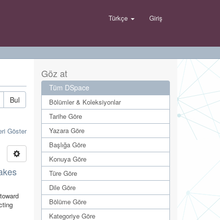
Türkçe
Giriş
Göz at
Tüm DSpace
Bul
Bölümler & Koleksiyonlar
Tarihe Göre
Yazara Göre
eri Göster
Başlığa Göre
Konuya Göre
lakes
Türe Göre
Dile Göre
 toward
Bölüme Göre
cting
Kategoriye Göre