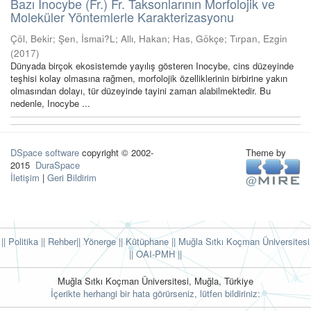
Bazı Inocybe (Fr.) Fr. Taksonlarının Morfolojik ve
Moleküler Yöntemlerle Karakterizasyonu
Çöl, Bekir
;
Şen, İsmai?L
;
Allı, Hakan
;
Has, Gökçe
;
Tırpan, Ezgin
(
2017
)
Dünyada birçok ekosistemde yayılış gösteren Inocybe, cins düzeyinde
teşhisi kolay olmasına rağmen, morfolojik özelliklerinin birbirine yakın
olmasından dolayı, tür düzeyinde tayini zaman alabilmektedir. Bu
nedenle, Inocybe ...
DSpace software
copyright © 2002-
Theme by
2015
DuraSpace
İletişim
|
Geri Bildirim
|| Politika
|| Rehber
|| Yönerge
|| Kütüphane
|| Muğla Sıtkı Koçman Üniversitesi
||
OAI-PMH ||
Muğla Sıtkı Koçman Üniversitesi, Muğla, Türkiye
İçerikte herhangi bir hata görürseniz, lütfen bildiriniz: