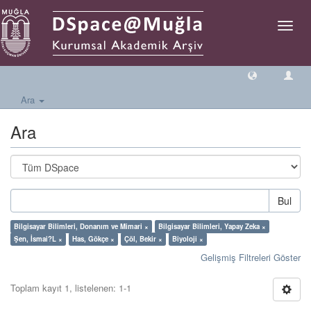
Geçiş
Yönlen
Ara
Ara
Bul
Bilgisayar Bilimleri, Donanım ve Mimari ×
Bilgisayar Bilimleri, Yapay Zeka ×
Şen, İsmai?L ×
Has, Gökçe ×
Çöl, Bekir ×
Biyoloji ×
Gelişmiş Filtreleri Göster
Toplam kayıt 1, listelenen: 1-1