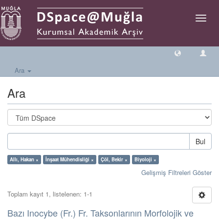
Geçiş
Yönlen
Ara
Ara
Bul
Allı, Hakan ×
İnşaat Mühendisliği ×
Çöl, Bekir ×
Biyoloji ×
Gelişmiş Filtreleri Göster
Toplam kayıt 1, listelenen: 1-1
Bazı Inocybe (Fr.) Fr. Taksonlarının Morfolojik ve