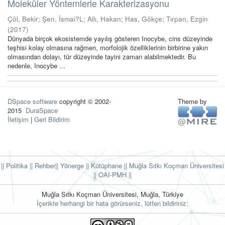
Moleküler Yöntemlerle Karakterizasyonu
Çöl, Bekir
;
Şen, İsmai?L
;
Allı, Hakan
;
Has, Gökçe
;
Tırpan, Ezgin
(
2017
)
Dünyada birçok ekosistemde yayılış gösteren Inocybe, cins düzeyinde
teşhisi kolay olmasına rağmen, morfolojik özelliklerinin birbirine yakın
olmasından dolayı, tür düzeyinde tayini zaman alabilmektedir. Bu
nedenle, Inocybe ...
DSpace software
copyright © 2002-
Theme by
2015
DuraSpace
İletişim
|
Geri Bildirim
|| Politika
|| Rehber
|| Yönerge
|| Kütüphane
|| Muğla Sıtkı Koçman Üniversitesi
||
OAI-PMH ||
Muğla Sıtkı Koçman Üniversitesi, Muğla, Türkiye
İçerikte herhangi bir hata görürseniz, lütfen bildiriniz: