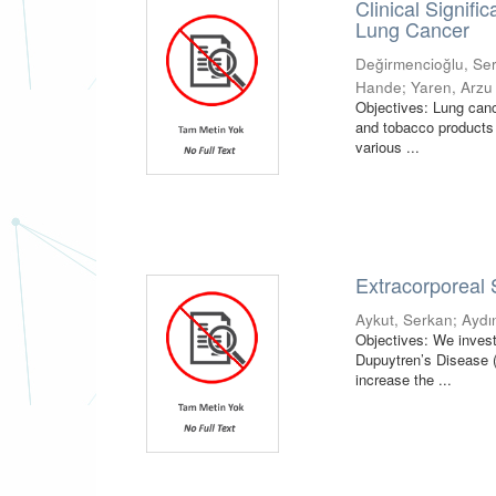
Clinical Signif
Lung Cancer
Değirmencioğlu, Se
Hande
;
Yaren, Arzu
Objectives: Lung can
and tobacco products 
various ...
Extracorporeal
Aykut, Serkan
;
Aydı
Objectives: We invest
Dupuytren’s Disease (D
increase the ...