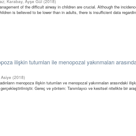
maz
;
Karabay, Ayşe Gül
(
2018
)
agement of the difficult airway in children are crucial. Although the incidenc
 children is believed to be lower than in adults, there is insufficient data regardi
poza ilişkin tutumları ile menopozal yakınmaları arasınd
, Asiye
(
2018
)
dınların menopoza ilişkin tutumları ve menopozal yakınmaları arasındaki ilişk
erçekleştirilmiştir. Gereç ve yöntem: Tanımlayıcı ve kesitsel nitelikte bir araş