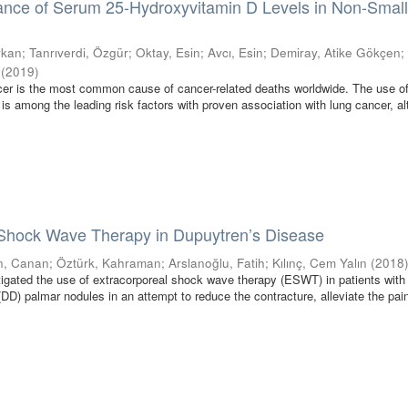
icance of Serum 25-Hydroxyvitamin D Levels in Non-Small
rkan
;
Tanrıverdi, Özgür
;
Oktay, Esin
;
Avcı, Esin
;
Demiray, Atike Gökçen
(
2019
)
cer is the most common cause of cancer-related deaths worldwide. The use o
is among the leading risk factors with proven association with lung cancer, a
 Shock Wave Therapy in Dupuytren’s Disease
n, Canan
;
Öztürk, Kahraman
;
Arslanoğlu, Fatih
;
Kılınç, Cem Yalın
(
2018
igated the use of extracorporeal shock wave therapy (ESWT) in patients with
D) palmar nodules in an attempt to reduce the contracture, alleviate the pain 