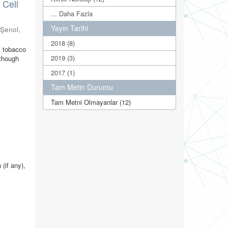
 Cell
... Daha Fazla
Yayın Tarihi
;
Şenol,
2018 (8)
f tobacco
2019 (3)
lthough
2017 (1)
Tam Metin Durumu
Tam Metni Olmayanlar (12)
)
(if any),