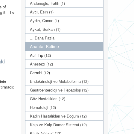
Arslanoğlu, Fatih (1)
e of
Avcı, Esin (1)
ng it. The
Aydın, Canan (1)
Aykut, Serkan (1)
... Daha Fazla
Anahtar Kelime
Acil Tıp (12)
aki
Anestezi (12)
Cerrahi (12)
Endokrinoloji ve Metabolizma (12)
inin
tırmadır.
Gastroenteroloji ve Hepatoloji (12)
Göz Hastalıkları (12)
Hematoloji (12)
Kadın Hastalıkları ve Doğum (12)
Kalp ve Kalp Damar Sistemi (12)
Klinik Nöroloji (12)