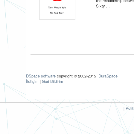
the relationship betwe
Sixty ...
DSpace software
copyright © 2002-2015
DuraSpace
İletişim
|
Geri Bildirim
|| Poli