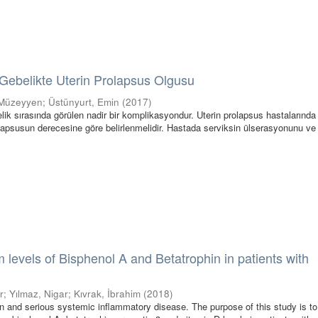
r Gebelikte Uterin Prolapsus Olgusu
 Müzeyyen
;
Üstünyurt, Emin
(
2017
)
lik sırasında görülen nadir bir komplikasyondur. Uterin prolapsus hastalarında
olapsusun derecesine göre belirlenmelidir. Hastada serviksin ülserasyonunu ve
 levels of Bisphenol A and Betatrophin in patients with
r
;
Yılmaz, Nigar
;
Kıvrak, İbrahim
(
2018
)
 and serious systemic inflammatory disease. The purpose of this study is to