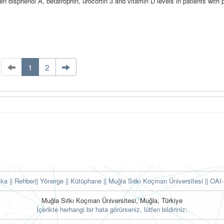
en bisphenol A, betatrophin, urocortin 3 and vitamin D levels in patients with 
1
2
tika
|| Rehber
|| Yönerge
|| Kütüphane
|| Muğla Sıtkı Koçman Üniversitesi ||
OAI-
Muğla Sıtkı Koçman Üniversitesi, Muğla, Türkiye
İçerikte herhangi bir hata görürseniz, lütfen bildiriniz: