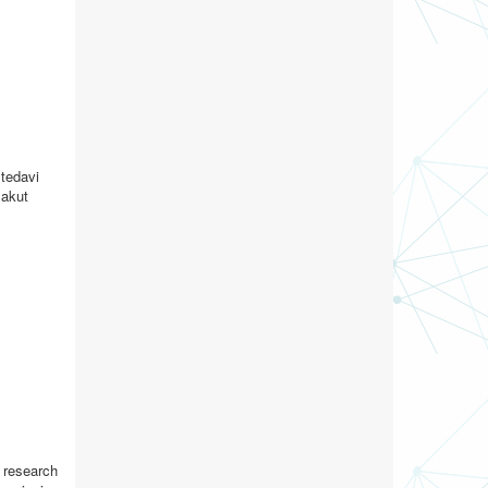
 tedavi
 akut
 research