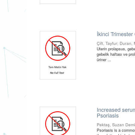
İkinci Trimeste
Çift, Tayfur
;
Duran,
Uterin prolapsus, gebe
gebelik haftası ve pr
üriner ...
Increased serum
Psoriasis
Pektaş, Suzan Demi
Psoriasis is a common