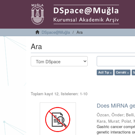
DSpace@Muğla
Ara
Ara
Acil Tıp ×
Cerrahi ×
f
Toplam kayıt 12, listelenen: 1-10
Does MiRNA gene
Özcan, Önder
;
Bell
Kara, Murat
;
Polat, 
Gastric cancer compris
genetic interactions 