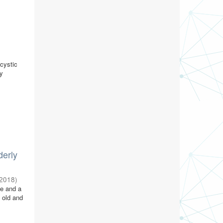
ycystic
hy
derly
2018
)
te and a
 old and