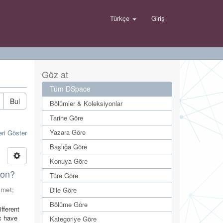
Türkçe
Giriş
Göz at
Tüm DSpace
Bul
Bölümler & Koleksiyonlar
Tarihe Göre
Yazara Göre
eri Göster
Başlığa Göre
Konuya Göre
ion?
Türe Göre
hmet
;
Dile Göre
Bölüme Göre
fferent
yc have
Kategoriye Göre