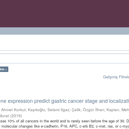
alse ×
Gelişmiş Filtrel
 expression predict gastric cancer stage and localizat
i, Ahmet Korkut
;
Kayılıoğlu, Selami Ilgaz
;
Çelik, Özgür İlhan
;
Kaplan, Me
Murat
(
2019
)
es 10% of all cancers in the world and is rarely seen before the age of 30. Di
or molecular changes like e-cadherin, P16, APC, c-erb B2, c-met, ras, or c-m