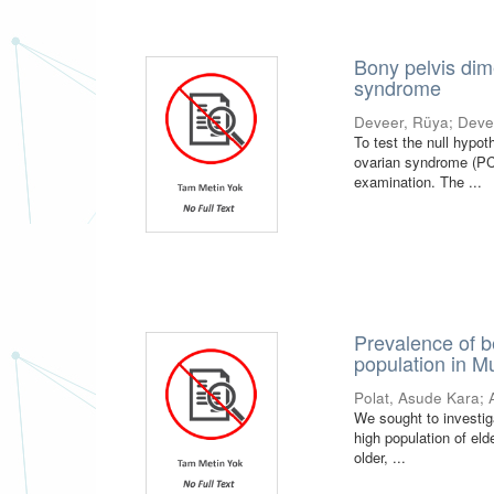
Bony pelvis dim
syndrome
Deveer, Rüya
;
Deve
To test the null hypot
ovarian syndrome (PCO
examination. The ...
Prevalence of b
population in M
Polat, Asude Kara
;
We sought to investig
high population of el
older, ...