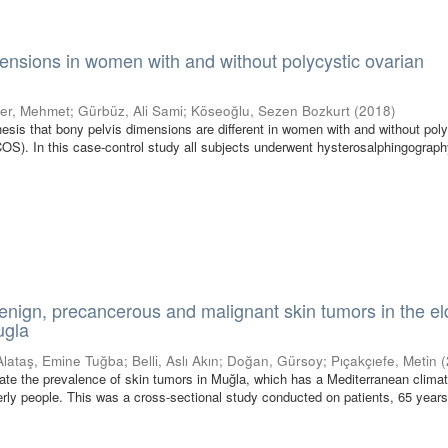
ensions in women with and without polycystic ovarian
er, Mehmet
;
Gürbüz, Ali Sami
;
Köseoğlu, Sezen Bozkurt
(
2018
)
hesis that bony pelvis dimensions are different in women with and without pol
S). In this case-control study all subjects underwent hysterosalphingograp
enign, precancerous and malignant skin tumors in the el
ugla
Alataş, Emine Tuğba
;
Belli, Aslı Akın
;
Doğan, Gürsoy
;
Pıçakçıefe, Metin
(
ate the prevalence of skin tumors in Muğla, which has a Mediterranean clima
derly people. This was a cross-sectional study conducted on patients, 65 years