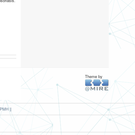
psoriasis.
Theme by
PMH ||