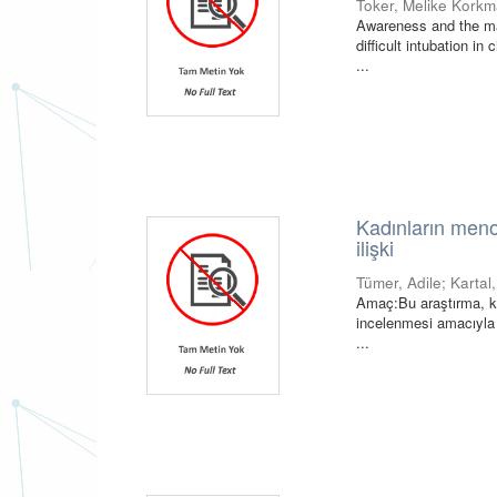
Toker, Melike Kork
Awareness and the man
difficult intubation in
...
Kadınların meno
ilişki
Tümer, Adile
;
Kartal
Amaç:Bu araştırma, ka
incelenmesi amacıyla g
...