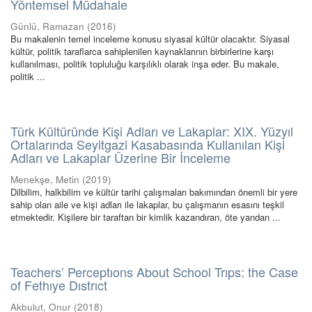
Yöntemsel Müdahale
Günlü, Ramazan
(
2016
)
Bu makalenin temel inceleme konusu siyasal kültür olacaktır. Siyasal
kültür, politik taraflarca sahiplenilen kaynaklarının birbirlerine karşı
kullanılması, politik topluluğu karşılıklı olarak inşa eder. Bu makale,
politik ...
Türk Kültüründe Kişi Adları ve Lakaplar: XIX. Yüzyıl
Ortalarında Seyitgazi Kasabasında Kullanılan Kişi
Adları ve Lakaplar Üzerine Bir İnceleme
Menekşe, Metin
(
2019
)
Dilbilim, halkbilim ve kültür tarihi çalışmaları bakımından önemli bir yere
sahip olan aile ve kişi adları ile lakaplar, bu çalışmanın esasını teşkil
etmektedir. Kişilere bir taraftan bir kimlik kazandıran, öte yandan ...
Teachers’ Perceptıons About School Trıps: the Case
of Fethıye Dıstrıct
Akbulut, Onur
(
2018
)