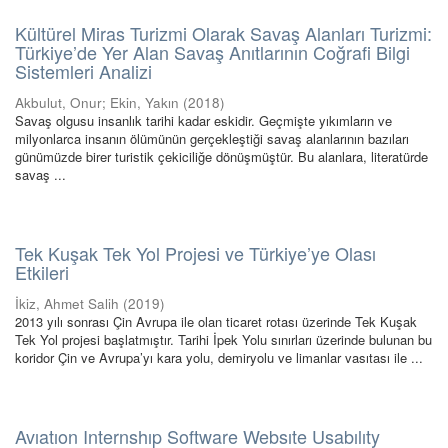
Kültürel Miras Turizmi Olarak Savaş Alanları Turizmi:
Türkiye’de Yer Alan Savaş Anıtlarının Coğrafi Bilgi
Sistemleri Analizi
Akbulut, Onur
;
Ekin, Yakın
(
2018
)
Savaş olgusu insanlık tarihi kadar eskidir. Geçmişte yıkımların ve
milyonlarca insanın ölümünün gerçekleştiği savaş alanlarının bazıları
günümüzde birer turistik çekiciliğe dönüşmüştür. Bu alanlara, literatürde
savaş ...
Tek Kuşak Tek Yol Projesi ve Türkiye’ye Olası
Etkileri
İkiz, Ahmet Salih
(
2019
)
2013 yılı sonrası Çin Avrupa ile olan ticaret rotası üzerinde Tek Kuşak
Tek Yol projesi başlatmıştır. Tarihi İpek Yolu sınırları üzerinde bulunan bu
koridor Çin ve Avrupa’yı kara yolu, demiryolu ve limanlar vasıtası ile ...
Avıatıon Internshıp Software Websıte Usabılıty