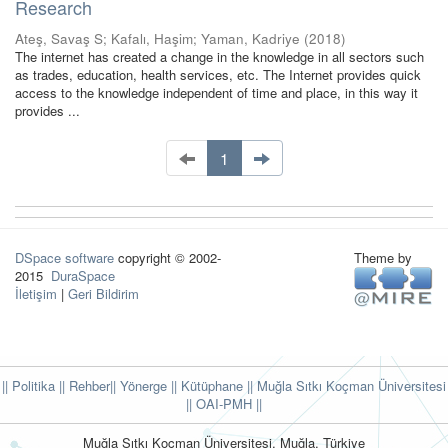
Research
Ateş, Savaş S
;
Kafalı, Haşim
;
Yaman, Kadriye
(
2018
)
The internet has created a change in the knowledge in all sectors such
as trades, education, health services, etc. The Internet provides quick
access to the knowledge independent of time and place, in this way it
provides ...
1
DSpace software
copyright © 2002-
Theme by
2015
DuraSpace
İletişim
|
Geri Bildirim
|| Politika
|| Rehber
|| Yönerge
|| Kütüphane
|| Muğla Sıtkı Koçman Üniversitesi
||
OAI-PMH ||
Muğla Sıtkı Koçman Üniversitesi, Muğla, Türkiye