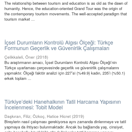
The relationship between tourism and education is as old as the dawn of
humanity. Hence, the education-oriented Grand Tour was the origin of
the contemporary tourism movements. The well-accepted paradigm that
tourism market ...
İçsel Durumların Kontrolü Algısı Ölçeği: Türkçe
Formunun Geçerlik ve Güvenirlik Çalışmaları
Çelikkaleli, Öner
(
2018
)
Bu araştırmanın amacı, İçsel Durumların Kontrolü Algısı Ölçeği’nin
Türkçe uyarlaması çerçevesinde geçerlik ve güvenirlik çalışmalarını
yapmaktır. Ölçeği faktör analizi için 227’si (%49.9) kadın, 235’i (%50.1)
erkek toplam ...
Türkiye’deki Hanehalkının Tatil Harcama Yapısının
İncelenmesi: Tobit Model
Daşkıran, Filiz
;
Özkoç, Hatice Hicret
(
2019
)
Bireylerin nasıl çalışması gerekiyorsa aynı zamanda dinlenmeye ve tatil
yapmaya da ihtiyacı bulunmaktadır. Ancak bu bağlamda yaş, cinsiyet,