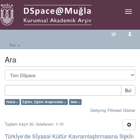
Geçiş
Yönlen
Ara
Ara
Bul
Hukuk ×
Eğitim, Eğitim Araştırmaları ×
false ×
Gelişmiş Filtreleri Göster
Toplam kayıt 30, listelenen: 1-10
Türkİye’de Sİyasal Kültür Kavramlaştırmasına İlişkİn