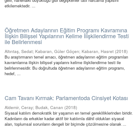
gelir, hanehalkı büyüklüğü gibi değişkenler tatil harcama yapısını
etkilemektedir. ...
Öğretmen Adaylarının Eğitim Programı Kavramına
İlişkin Bilişsel Yapılarının Kelime İlişkilendirme Testi
ile Belirlenmesi
Altıntaş, Sedat
;
Kabaran, Güler Göçen
;
Kabaran, Hasret
(
2018
)
Bu araştırmanın temel amacı, öğretmen adaylarının eğitim programları
kavramlarına ilişkin bilişsel yapılarını kelime ilişkilendirme testi ile
belirlenmesidir. Bu doğrultuda öğretmen adaylarının eğitim programı,
hedef, ...
Cam Tavanı Kırmak: Parlamentoda Cinsiyet Kotası
Aldemir, Ceray
;
Budak, Canan
(
2018
)
Siyasal katılım demokratik bir yaşamın en temel gerekliliklerinden biridir.
Kadınların da erkekler kadar aktif bir katılımla dâhil oldukları siyasal
alan, toplumsal sorunların dengeli bir biçimde çözülmesine olanak ...