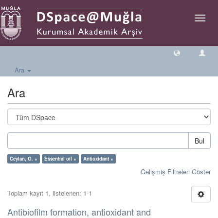
Geçiş
Yönlen
Ara
Ara
Bul
Ceylan, O. ×
Essential oil ×
Antioxidant ×
Gelişmiş Filtreleri Göster
Toplam kayıt 1, listelenen: 1-1
Antibiofilm formation, antioxidant and