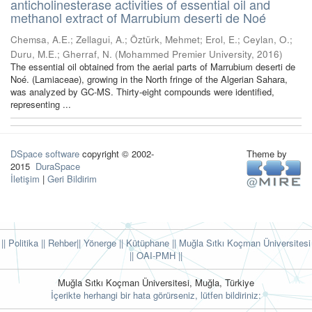
anticholinesterase activities of essential oil and
methanol extract of Marrubium deserti de Noé
Chemsa, A.E.
;
Zellagui, A.
;
Öztürk, Mehmet
;
Erol, E.
;
Ceylan, O.
;
Duru, M.E.
;
Gherraf, N.
(
Mohammed Premier University
,
2016
)
The essential oil obtained from the aerial parts of Marrubium deserti de
Noé. (Lamiaceae), growing in the North fringe of the Algerian Sahara,
was analyzed by GC-MS. Thirty-eight compounds were identified,
representing ...
DSpace software
copyright © 2002-
Theme by
2015
DuraSpace
İletişim
|
Geri Bildirim
|| Politika
|| Rehber
|| Yönerge
|| Kütüphane
|| Muğla Sıtkı Koçman Üniversitesi
||
OAI-PMH ||
Muğla Sıtkı Koçman Üniversitesi, Muğla, Türkiye
İçerikte herhangi bir hata görürseniz, lütfen bildiriniz: