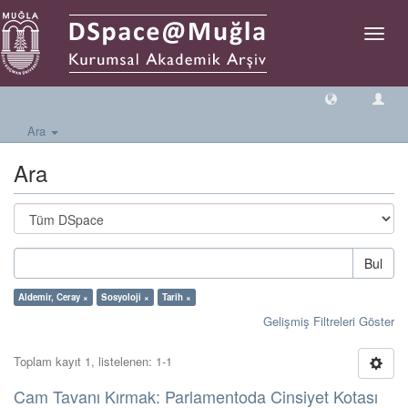
Geçiş
Yönlen
Ara
Ara
Bul
Aldemir, Ceray ×
Sosyoloji ×
Tarih ×
Gelişmiş Filtreleri Göster
Toplam kayıt 1, listelenen: 1-1
Cam Tavanı Kırmak: Parlamentoda Cinsiyet Kotası