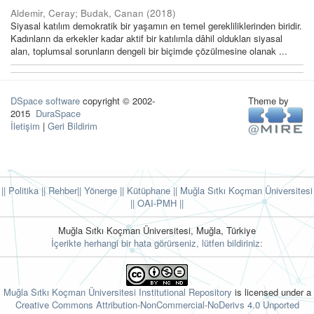
Aldemir, Ceray
;
Budak, Canan
(
2018
)
Siyasal katılım demokratik bir yaşamın en temel gerekliliklerinden biridir.
Kadınların da erkekler kadar aktif bir katılımla dâhil oldukları siyasal
alan, toplumsal sorunların dengeli bir biçimde çözülmesine olanak ...
DSpace software
copyright © 2002-
Theme by
2015
DuraSpace
İletişim
|
Geri Bildirim
|| Politika
|| Rehber
|| Yönerge
|| Kütüphane
|| Muğla Sıtkı Koçman Üniversitesi
||
OAI-PMH ||
Muğla Sıtkı Koçman Üniversitesi, Muğla, Türkiye
İçerikte herhangi bir hata görürseniz, lütfen bildiriniz:
Muğla Sıtkı Koçman Üniversitesi Institutional Repository
is licensed under a
Creative Commons Attribution-NonCommercial-NoDerivs 4.0 Unported