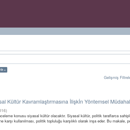
rih ×
Gelişmiş Filtrel
sal Kültür Kavramlaştırmasına İlişkİn Yöntemsel Müdaha
016
)
eleme konusu siyasal kültür olacaktır. Siyasal kültür, politik taraflarca sahipl
ine karşı kullanılması, politik topluluğu karşılıklı olarak inşa eder. Bu makale, pol