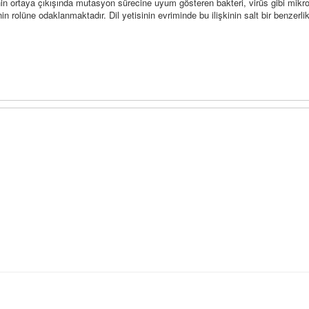
nin ortaya çıkışında mutasyon sürecine uyum gösteren bakteri, virüs gibi mikro
in rolüne odaklanmaktadır. Dil yetisinin evriminde bu ilişkinin salt bir benzerli