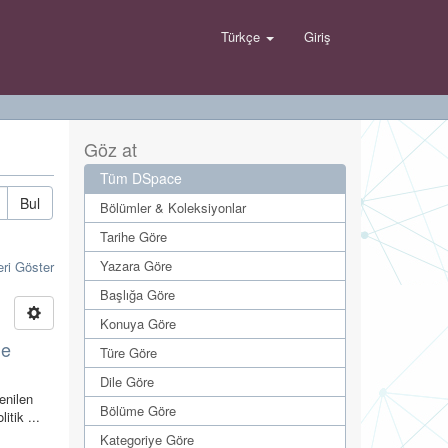
Türkçe
Giriş
Göz at
Tüm DSpace
Bul
Bölümler & Koleksiyonlar
Tarihe Göre
Yazara Göre
eri Göster
Başlığa Göre
Konuya Göre
le
Türe Göre
Dile Göre
enilen
Bölüme Göre
itik ...
Kategoriye Göre