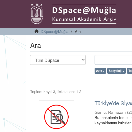
DSpace@Muğla
Ara
Ara
2016 ×
Sosyoloji ×
Ta
Toplam kayıt 3, listelenen: 1-3
Türkİye’de Sİya
Günlü, Ramazan
(
2
Bu makalenin temel inc
kaynaklarının birbirler