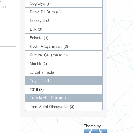
-
Coğrafya (3)
kten
Dil ve Dil Bilim (3)
Edebiyat (3)
Etik (3)
Felsefe (3)
Kadın Araştırmaları (3)
Kültürel Çalışmalar (3)
Mantık (3)
... Daha Fazla
Yayın Tarihi
2016 (3)
Tam Metin Durumu
Tam Metni Olmayanlar (3)
Theme by