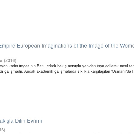
Empıre European Imagınatıons of the Image of the Wom
er
(
2016
)
yan kadın imgesinin Batılı erkek bakış açısıyla yeniden inşa edilerek nasıl te
 bir çalışmadır. Ancak akademik çalışmalarda sıklıkla karşılaşılan 'Osmanlı'da
akışla Dilin Evrimi
16
)