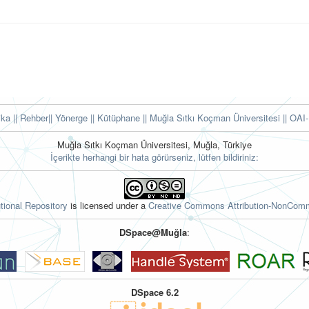
tika
|| Rehber
|| Yönerge
|| Kütüphane
|| Muğla Sıtkı Koçman Üniversitesi ||
OAI-
Muğla Sıtkı Koçman Üniversitesi, Muğla, Türkiye
İçerikte herhangi bir hata görürseniz, lütfen bildiriniz:
tional Repository
is licensed under a
Creative Commons Attribution-NonComme
DSpace@Muğla
:
DSpace 6.2