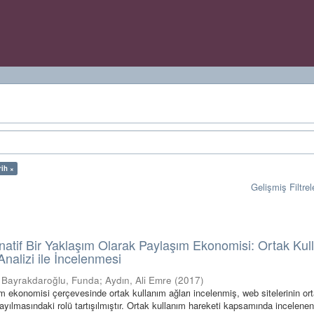
rih ×
Gelişmiş Filtrel
natif Bir Yaklaşım Olarak Paylaşım Ekonomisi: Ortak Kul
 Analizi ile İncelenmesi
;
Bayrakdaroğlu, Funda
;
Aydın, Ali Emre
(
2017
)
 ekonomisi çerçevesinde ortak kullanım ağları incelenmiş, web sitelerinin or
ayılmasındaki rolü tartışılmıştır. Ortak kullanım hareketi kapsamında incelenen