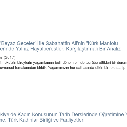
"Beyaz Geceler"İ ile Sabahattin Ali'nin "Kürk Mantolu
inde Yalnız Hayalperestler: Karşılaştırmalı Bir Analiz
er
(
2017
)
 etmeksizin bireylerin yaşamlarının belli dönemlerinde tecrübe ettikleri bir duru
vrensel temalarından biridir. Yaşamımızın her safhasında etkin bir role sahip
rkiye’de Kadın Konusunun Tarih Derslerinde Öğretimine 
e: Türk Kadınlar Birliği ve Faaliyetleri