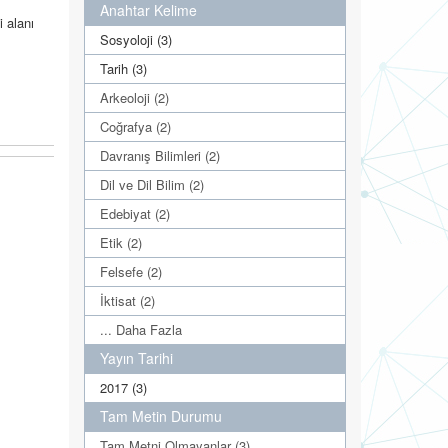
Anahtar Kelime
i alanı
Sosyoloji (3)
Tarih (3)
Arkeoloji (2)
Coğrafya (2)
Davranış Bilimleri (2)
Dil ve Dil Bilim (2)
Edebiyat (2)
Etik (2)
Felsefe (2)
İktisat (2)
... Daha Fazla
Yayın Tarihi
2017 (3)
Tam Metin Durumu
Tam Metni Olmayanlar (3)