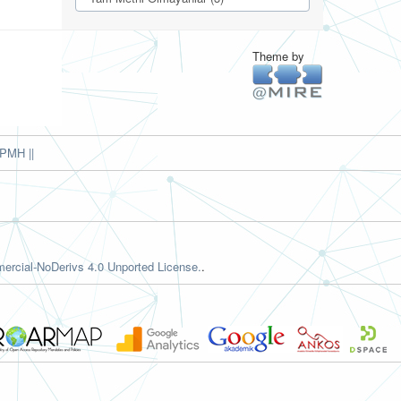
Theme by
PMH ||
rcial-NoDerivs 4.0 Unported License.
.