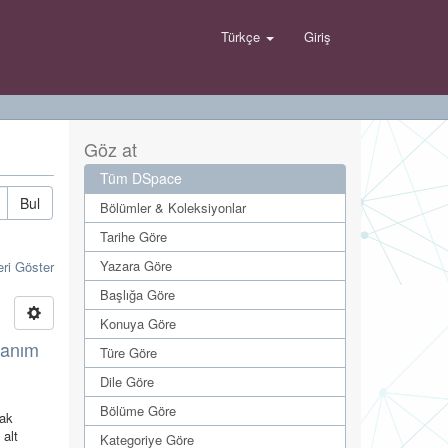
Türkçe
Giriş
Göz at
Tüm DSpace
Bul
Bölümler & Koleksiyonlar
Tarihe Göre
Yazara Göre
eri Göster
Başlığa Göre
Konuya Göre
lanım
Türe Göre
Dile Göre
Bölüme Göre
tak
 alt
Kategoriye Göre