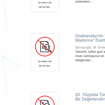
sistemlerin ...
Dostoevsky'nin 
Madonna" Eserler
Göncüoğlu, M. Önd
Yalnızlık, kültür ayırt
insan varoluşunun en e
olduğundan ...
20. Yüzyılda Tü
Bir Değerlendirm