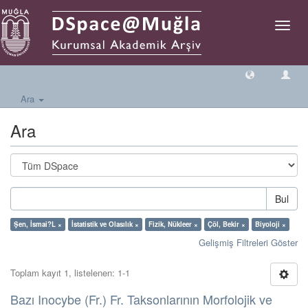
Geçiş
Yönlen
Ara
Ara
Bul
Şen, İsmai?L ×
İstatistik ve Olasılık ×
Fizik, Nükleer ×
Çöl, Bekir ×
Biyoloji ×
Gelişmiş Filtreleri Göster
Toplam kayıt 1, listelenen: 1-1
Bazı Inocybe (Fr.) Fr. Taksonlarının Morfolojik ve