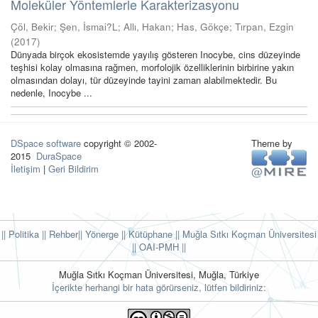
Moleküler Yöntemlerle Karakterizasyonu
Çöl, Bekir
;
Şen, İsmai?L
;
Allı, Hakan
;
Has, Gökçe
;
Tırpan, Ezgin
(
2017
)
Dünyada birçok ekosistemde yayılış gösteren Inocybe, cins düzeyinde
teşhisi kolay olmasına rağmen, morfolojik özelliklerinin birbirine yakın
olmasından dolayı, tür düzeyinde tayini zaman alabilmektedir. Bu
nedenle, Inocybe ...
DSpace software
copyright © 2002-
Theme by
2015
DuraSpace
İletişim
|
Geri Bildirim
|| Politika
|| Rehber
|| Yönerge
|| Kütüphane
|| Muğla Sıtkı Koçman Üniversitesi
||
OAI-PMH ||
Muğla Sıtkı Koçman Üniversitesi, Muğla, Türkiye
İçerikte herhangi bir hata görürseniz, lütfen bildiriniz: