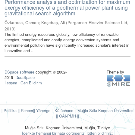
Performance analysis and optimization for maximum
exergy efficiency of a geothermal power plant using
gravitational search algorithm
Özkaraca, Osman
;
Keçebaş, Ali
(
Pergamon-Elsevier Science Ltd
,
2019
)
The limited energy resources globally, low efficiency of renewable
energies, complicated and costly energy conversion systems and
environmental pollution have significantly increased scholar's interest in
innovative and ...
DSpace software
copyright © 2002-
Theme by
2015
DuraSpace
İletişim
|
Geri Bildirim
|| Politika
|| Rehber
|| Yönerge
|| Kütüphane
|| Muğla Sıtkı Koçman Üniversitesi
||
OAI-PMH ||
Muğla Sıtkı Koçman Üniversitesi, Muğla, Türkiye
İçerikte herhangi bir hata görürseniz, lütfen bildiriniz: