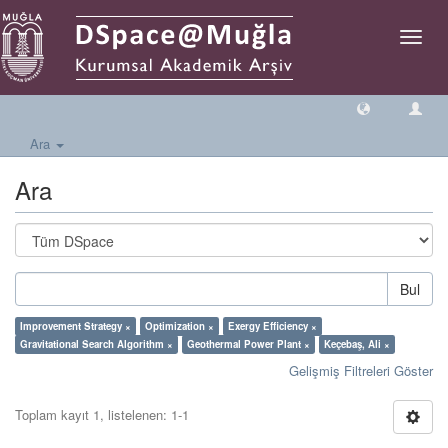
Geçiş
Yönlen
Ara
Ara
Bul
Improvement Strategy ×
Optimization ×
Exergy Efficiency ×
Gravitational Search Algorithm ×
Geothermal Power Plant ×
Keçebaş, Ali ×
Gelişmiş Filtreleri Göster
Toplam kayıt 1, listelenen: 1-1