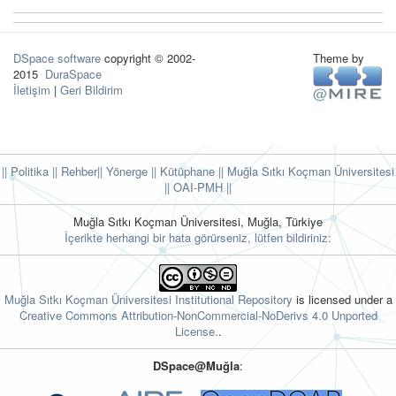
DSpace software
copyright © 2002-
Theme by
2015
DuraSpace
İletişim
|
Geri Bildirim
|| Politika
|| Rehber
|| Yönerge
|| Kütüphane
|| Muğla Sıtkı Koçman Üniversitesi
||
OAI-PMH ||
Muğla Sıtkı Koçman Üniversitesi, Muğla, Türkiye
İçerikte herhangi bir hata görürseniz, lütfen bildiriniz:
Muğla Sıtkı Koçman Üniversitesi Institutional Repository
is licensed under a
Creative Commons Attribution-NonCommercial-NoDerivs 4.0 Unported
License.
.
DSpace@Muğla
: