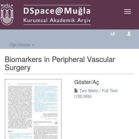
Geçiş
Yönlen
Öğe Göster
Biomarkers in Peripheral Vascular
Surgery
Göster/
Aç
Tam Metin / Full Text
(120.3Kb)