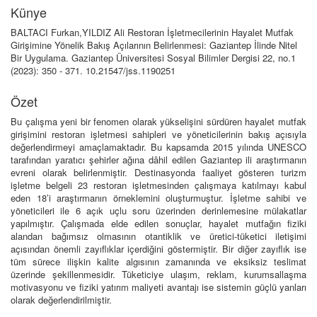
Künye
BALTACI Furkan,YILDIZ Ali Restoran İşletmecilerinin Hayalet Mutfak
Girişimine Yönelik Bakış Açılarının Belirlenmesi: Gaziantep İlinde Nitel
Bir Uygulama. Gaziantep Üniversitesi Sosyal Bilimler Dergisi 22, no.1
(2023): 350 - 371. 10.21547/jss.1190251
Özet
Bu çalışma yeni bir fenomen olarak yükselişini sürdüren hayalet mutfak
girişimini restoran işletmesi sahipleri ve yöneticilerinin bakış açısıyla
değerlendirmeyi amaçlamaktadır. Bu kapsamda 2015 yılında UNESCO
tarafından yaratıcı şehirler ağına dâhil edilen Gaziantep ili araştırmanın
evreni olarak belirlenmiştir. Destinasyonda faaliyet gösteren turizm
işletme belgeli 23 restoran işletmesinden çalışmaya katılmayı kabul
eden 18’i araştırmanın örneklemini oluşturmuştur. İşletme sahibi ve
yöneticileri ile 6 açık uçlu soru üzerinden derinlemesine mülakatlar
yapılmıştır. Çalışmada elde edilen sonuçlar, hayalet mutfağın fiziki
alandan bağımsız olmasının otantiklik ve üretici-tüketici iletişimi
açısından önemli zayıflıklar içerdiğini göstermiştir. Bir diğer zayıflık ise
tüm sürece ilişkin kalite algısının zamanında ve eksiksiz teslimat
üzerinde şekillenmesidir. Tüketiciye ulaşım, reklam, kurumsallaşma
motivasyonu ve fiziki yatırım maliyeti avantajı ise sistemin güçlü yanları
olarak değerlendirilmiştir.