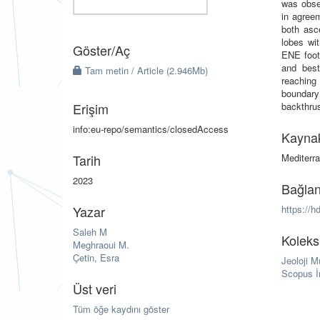
was obse
in agree
both asc
lobes wi
Göster/
Aç
ENE foot
and best
Tam metin / Article (2.946Mb)
reaching
boundary
Erişim
backthrus
info:eu-repo/semantics/closedAccess
Kayna
Tarih
Mediterr
2023
Bağlan
Yazar
https://h
Saleh M
Koleks
Meghraoui M.
Çetin, Esra
Jeoloji 
Scopus İ
Üst veri
Tüm öğe kaydını göster