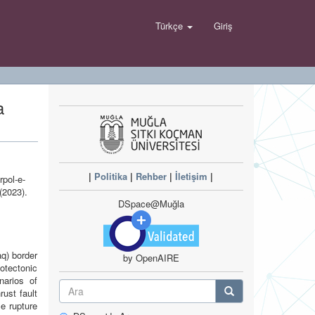
Türkçe
Giriş
a
|
Politika
|
Rehber
|
İletişim
|
pol-e-
(2023).
DSpace@Muğla
q) border
by OpenAIRE
tectonic
narios of
ust fault
e rupture