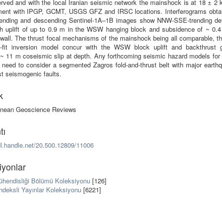
rved and with the local Iranian seismic network the mainshock is at 18 ± 2 
ment with IPGP, GCMT, USGS GFZ and IRSC locations. Interferograms obta
ending and descending Sentinel-1A–1B images show NNW-SSE-trending de
th uplift of up to 0.9 m in the WSW hanging block and subsidence of ~ 0.4
wall. The thrust focal mechanisms of the mainshock being all comparable, th
-fit inversion model concur with the WSW block uplift and backthrust 
 ~ 11 m coseismic slip at depth. Any forthcoming seismic hazard models for t
 need to consider a segmented Zagros fold-and-thrust belt with major earth
t seismogenic faults.
k
anean Geoscience Reviews
tı
dl.handle.net/20.500.12809/11006
iyonlar
Mühendisliği Bölümü Koleksiyonu
[126]
ndeksli Yayınlar Koleksiyonu
[6221]