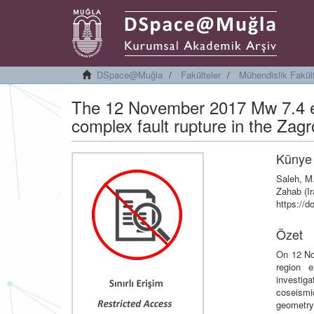
DSpace@Muğla
Fakülteler
Mühendislik Fakül
The 12 November 2017 Mw 7.4 ea
complex fault rupture in the Zag
Künye
Saleh, M
Zahab (Ir
https://
Özet
On 12 No
region 
investig
coseismi
geometry