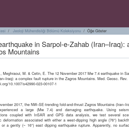
tesi
Jeoloji Mühendisliği Bölümü Koleksiyonu
Öğe Göster
rthquake in Sarpol-e-Zahab (Iran–Iraq): 
ros Mountains
., Meghraoui, M. & Cetin, E. The 12 November 2017 Mw 7.4 earthquake in Sar
an–Iraq): a complex fault rupture in the Zagros Mountains. Med. Geosc. Rev. 
doi.org/10.1007/s42990-023-00107-1
vember 2017, the NW–SE-trending fold-and-thrust Zagros Mountains (Iran–Ira
experienced a large (Mw 7.4) and damaging earthquake. Using seismo
ations coupled with InSAR and GPS data analysis, we test several sce
c deformation associated with either a west-dipping high angle (76°) backthr
 or a gently (~ 16°) east dipping earthquake rupture. Apparently, no surfac