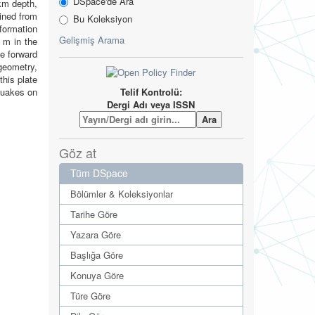
DSpace'de Ara
km depth,
ined from
Bu Koleksiyon
formation
Gelişmiş Arama
 m in the
e forward
geometry,
his plate
Telif Kontrolü:
quakes on
Dergi Adı veya ISSN
Göz at
Tüm DSpace
Bölümler & Koleksiyonlar
Tarihe Göre
Yazara Göre
Başlığa Göre
Konuya Göre
Türe Göre