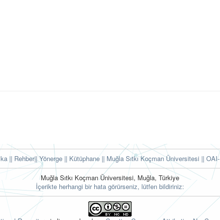
tika
|| Rehber
|| Yönerge
|| Kütüphane
|| Muğla Sıtkı Koçman Üniversitesi ||
OAI-
Muğla Sıtkı Koçman Üniversitesi, Muğla, Türkiye
İçerikte herhangi bir hata görürseniz, lütfen bildiriniz: