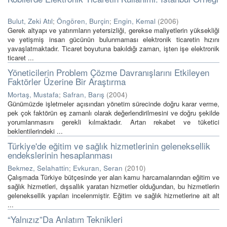
Bulut, Zeki Atıl
;
Öngören, Burçin
;
Engin, Kemal
(
2006
)
Gerek altyapı ve yatırımların yetersizliği, gerekse maliyetlerin yüksekliği
ve yetişmiş insan gücünün bulunmaması elektronik ticaretin hızını
yavaşlatmaktadır. Ticaret boyutuna bakıldığı zaman, işten işe elektronik
ticaret ...
Yöneticilerin Problem Çözme Davranışlarını Etkileyen
Faktörler Üzerine Bir Araştırma
Mortaş, Mustafa
;
Safran, Barış
(
2004
)
Günümüzde işletmeler açısından yönetim sürecinde doğru karar verme,
pek çok faktörün eş zamanlı olarak değerlendirilmesini ve doğru şekilde
yorumlanmasını gerekli kılmaktadır. Artan rekabet ve tüketici
beklentilerindeki ...
Türkiye'de eğitim ve sağlık hizmetlerinin geleneksellik
endekslerinin hesaplanması
Bekmez, Selahattin
;
Evkuran, Seran
(
2010
)
Çalışmada Türkiye bütçesinde yer alan kamu harcamalarından eğitim ve
sağlık hizmetleri, dışsallık yaratan hizmetler olduğundan, bu hizmetlerin
geleneksellik yapıları incelenmiştir. Eğitim ve sağlık hizmetlerine ait alt
...
“Yalnızız”Da Anlatım Teknikleri