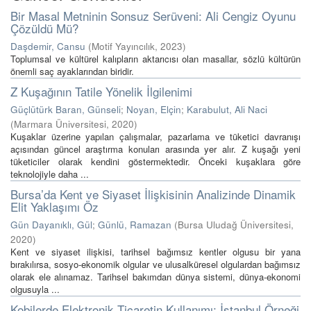
Bir Masal Metninin Sonsuz Serüveni: Ali Cengiz Oyunu
Çözüldü Mü?
Daşdemir, Cansu
(
Motif Yayıncılık
,
2023
)
Toplumsal ve kültürel kalıpların aktarıcısı olan masallar, sözlü kültürün
önemli saç ayaklarından biridir.
Z Kuşağının Tatile Yönelik İlgilenimi
Güçlütürk Baran, Günseli
;
Noyan, Elçin
;
Karabulut, Ali Naci
(
Marmara Üniversitesi
,
2020
)
Kuşaklar üzerine yapılan çalışmalar, pazarlama ve tüketici davranışı
açısından güncel araştırma konuları arasında yer alır. Z kuşağı yeni
tüketiciler olarak kendini göstermektedir. Önceki kuşaklara göre
teknolojiyle daha ...
Bursa’da Kent ve Siyaset İlişkisinin Analizinde Dinamik
Elit Yaklaşımı Öz
Gün Dayanıklı, Gül
;
Günlü, Ramazan
(
Bursa Uludağ Üniversitesi
,
2020
)
Kent ve siyaset ilişkisi, tarihsel bağımsız kentler olgusu bir yana
bırakılırsa, sosyo-ekonomik olgular ve ulusalküresel olgulardan bağımsız
olarak ele alınamaz. Tarihsel bakımdan dünya sistemi, dünya-ekonomi
olgusuyla ...
Kobilerde Elektronik Ticaretin Kullanımı: İstanbul Örneği