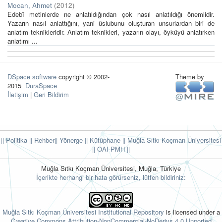
Mocan, Ahmet
(
2012
)
Edebî metinlerde ne anlatıldığından çok nasıl anlatıldığı önemlidir.
Yazarın nasıl anlattığını, yani üslubunu oluşturan unsurlardan biri de
anlatım teknikleridir. Anlatım teknikleri, yazarın olayı, öyküyü anlatırken
anlatımı ...
DSpace software
copyright © 2002-
Theme by
2015
DuraSpace
İletişim
|
Geri Bildirim
|| Politika
|| Rehber
|| Yönerge
|| Kütüphane
|| Muğla Sıtkı Koçman Üniversitesi
||
OAI-PMH ||
Muğla Sıtkı Koçman Üniversitesi, Muğla, Türkiye
İçerikte herhangi bir hata görürseniz, lütfen bildiriniz:
Muğla Sıtkı Koçman Üniversitesi Institutional Repository
is licensed under a
Creative Commons Attribution-NonCommercial-NoDerivs 4.0 Unported