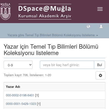
Geçiş
Yönlen
Yazara göre Temel Tıp Bilimleri Bölümü Koleksiyonu listeleme
Yazar için Temel Tıp Bilimleri Bölümü
Koleksiyonu listeleme
Bul
Toplam kayıt 706, listelenen: 1-20
Yazar Adı
000-0002-0198-6401
[1]
0000-0001-5429-1323
[1]