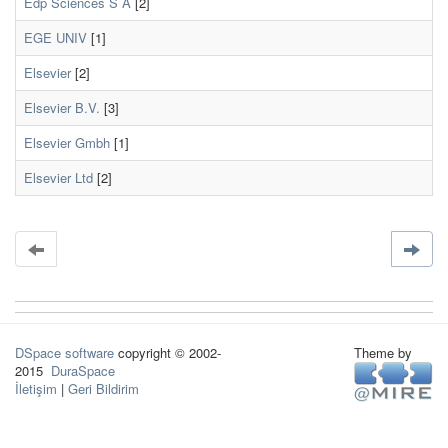
Edp Sciences S A
[2]
EGE UNIV
[1]
Elsevier
[2]
Elsevier B.V.
[3]
Elsevier Gmbh
[1]
Elsevier Ltd
[2]
DSpace software
copyright © 2002-
Theme by
2015
DuraSpace
İletişim
|
Geri Bildirim