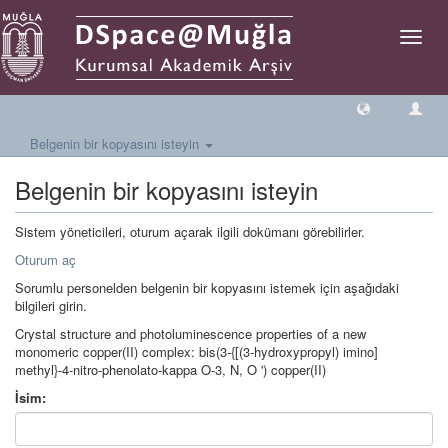
Geçiş
Yönlen
Belgenin bir kopyasını isteyin
Belgenin bir kopyasını isteyin
Sistem yöneticileri, oturum açarak ilgili dokümanı görebilirler.
Oturum aç
Sorumlu personelden belgenin bir kopyasını istemek için aşağıdaki
bilgileri girin.
Crystal structure and photoluminescence properties of a new
monomeric copper(II) complex: bis(3-{[(3-hydroxypropyl) imino]
methyl}-4-nitro-phenolato-kappa O-3, N, O ') copper(II)
İsim: