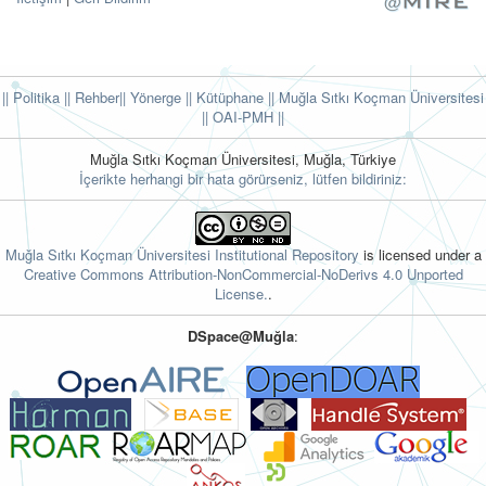
|| Politika
|| Rehber
|| Yönerge
|| Kütüphane
|| Muğla Sıtkı Koçman Üniversitesi
||
OAI-PMH ||
Muğla Sıtkı Koçman Üniversitesi, Muğla, Türkiye
İçerikte herhangi bir hata görürseniz, lütfen bildiriniz:
Muğla Sıtkı Koçman Üniversitesi Institutional Repository
is licensed under a
Creative Commons Attribution-NonCommercial-NoDerivs 4.0 Unported
License.
.
DSpace@Muğla
: