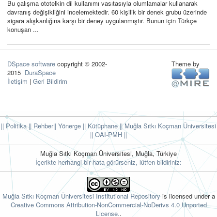
Bu çalışma ototelkin dil kullanımı vasıtasıyla olumlamalar kullanarak
davranış değişikliğini incelemektedir. 60 kişilik bir denek grubu üzerinde
sigara alışkanlığına karşı bir deney uygulanmıştır. Bunun için Türkçe
konuşan ...
DSpace software
copyright © 2002-
Theme by
2015
DuraSpace
İletişim
|
Geri Bildirim
|| Politika
|| Rehber
|| Yönerge
|| Kütüphane
|| Muğla Sıtkı Koçman Üniversitesi
||
OAI-PMH ||
Muğla Sıtkı Koçman Üniversitesi, Muğla, Türkiye
İçerikte herhangi bir hata görürseniz, lütfen bildiriniz:
Muğla Sıtkı Koçman Üniversitesi Institutional Repository
is licensed under a
Creative Commons Attribution-NonCommercial-NoDerivs 4.0 Unported
License.
.