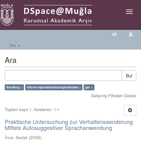
Geçiş
Yönlen
Ara
Ara
Bul
Smoking ×
info:eu-repo/semantics/openAccess ×
ger ×
Gelişmiş Filtreleri Göster
Toplam kayıt 1, listelenen: 1-1
Praktische Untersuchung zur Verhaltensaenderung
Mittels Autosuggestiver Sprachanwendung
İnce, Sedat
(
2006
)