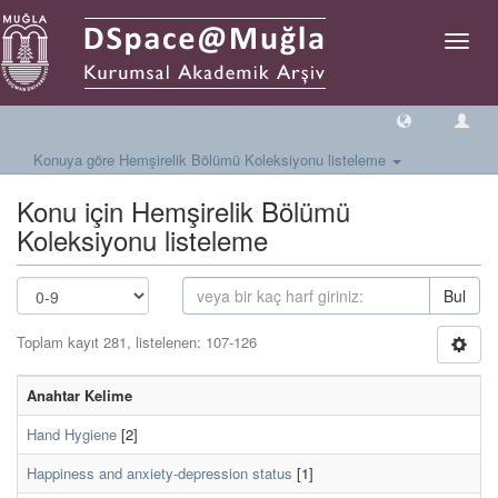
Geçiş
Yönlen
Konuya göre Hemşirelik Bölümü Koleksiyonu listeleme
Konu için Hemşirelik Bölümü
Koleksiyonu listeleme
Bul
Toplam kayıt 281, listelenen: 107-126
Anahtar Kelime
Hand Hygiene
[2]
Happiness and anxiety-depression status
[1]