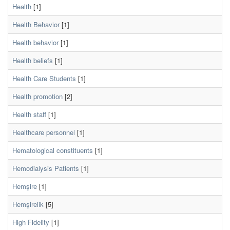
Health
[1]
Health Behavior
[1]
Health behavior
[1]
Health beliefs
[1]
Health Care Students
[1]
Health promotion
[2]
Health staff
[1]
Healthcare personnel
[1]
Hematological constituents
[1]
Hemodialysis Patients
[1]
Hemşire
[1]
Hemşirelik
[5]
High Fidelity
[1]