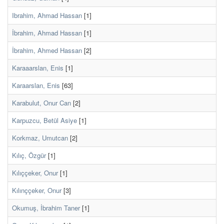
Ibrahim, Ahmad Hassan
[1]
İbrahim, Ahmad Hassan
[1]
İbrahim, Ahmed Hassan
[2]
Karaaarslan, Enis
[1]
Karaarslan, Enis
[63]
Karabulut, Onur Can
[2]
Karpuzcu, Betül Asiye
[1]
Korkmaz, Umutcan
[2]
Kılıç, Özgür
[1]
Kılıççeker, Onur
[1]
Kılınççeker, Onur
[3]
Okumuş, İbrahim Taner
[1]