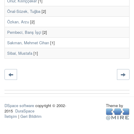
Onur, Kılınççeker
[1]
Önal-Süzek, Tuğba
[2]
Özkan, Arzu
[2]
Pembeci, Barış İşçi
[2]
Sakman, Mehmet Cihan
[1]
Sibai, Mustafa
[1]
DSpace software
copyright © 2002-
Theme by
2015
DuraSpace
İletişim
|
Geri Bildirim