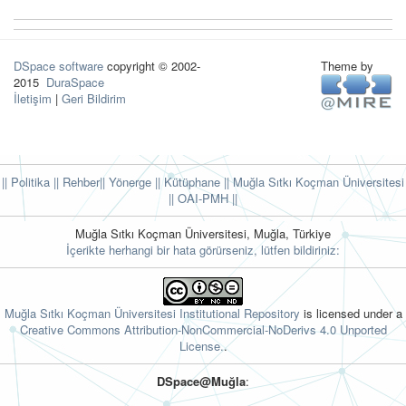
DSpace software
copyright © 2002-
Theme by
2015
DuraSpace
İletişim
|
Geri Bildirim
|| Politika
|| Rehber
|| Yönerge
|| Kütüphane
|| Muğla Sıtkı Koçman Üniversitesi
||
OAI-PMH ||
Muğla Sıtkı Koçman Üniversitesi, Muğla, Türkiye
İçerikte herhangi bir hata görürseniz, lütfen bildiriniz:
Muğla Sıtkı Koçman Üniversitesi Institutional Repository
is licensed under a
Creative Commons Attribution-NonCommercial-NoDerivs 4.0 Unported
License.
.
DSpace@Muğla
: