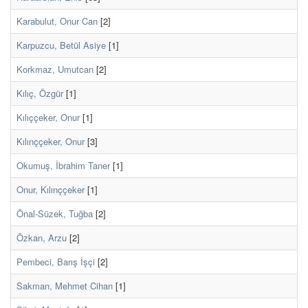
Karabulut, Onur Can
[2]
Karpuzcu, Betül Asiye
[1]
Korkmaz, Umutcan
[2]
Kılıç, Özgür
[1]
Kılıççeker, Onur
[1]
Kılınççeker, Onur
[3]
Okumuş, İbrahim Taner
[1]
Onur, Kılınççeker
[1]
Önal-Süzek, Tuğba
[2]
Özkan, Arzu
[2]
Pembeci, Barış İşçi
[2]
Sakman, Mehmet Cihan
[1]