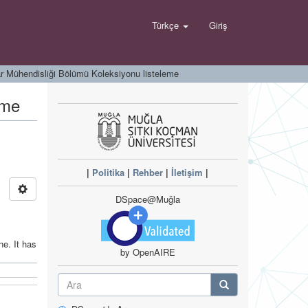
Türkçe
Giriş
ar Mühendisliği Bölümü Koleksiyonu listeleme
eme
|
Politika
|
Rehber
|
İletişim
|
DSpace@Muğla
ne. It has
by OpenAIRE