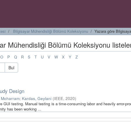
tesi
Bilgisayar Mühendisliği Bölümü Koleksiyonu
Yazara göre Bilgisay
ayar Mühendisliği Bölümü Koleksiyonu listel
O
P
Q
R
S
T
U
V
W
X
Y
Z
Bul
tudy Design
, Moharram
;
Kardas, Geylani
(
IEEE
,
2020
)
 GUI testing. Manual testing is a time-consuming labor and heavily error-pro
ity has been working ...