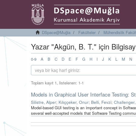
DSpace@Muğla
Fakülteler
Mühendislik Fakül
Yazar "Akgün, B. T." için Bilgis
0-9
A
B
C
D
E
F
G
H
I
J
K
L
M
N
Toplam kayıt 1, listelenen: 1-1
Models in Graphical User Interface Testing: S
Silistre, Alper
;
Kılıççeker, Onur
;
Belli, Fevzi
;
Challenger
Model-based GUI testing is an important concept in Software
several well-accepted models that Software Testing commun