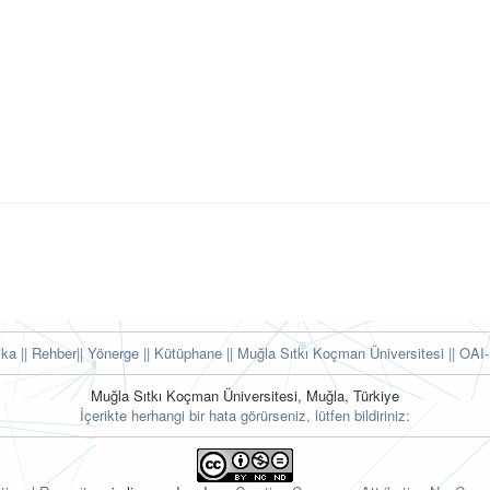
tika
|| Rehber
|| Yönerge
|| Kütüphane
|| Muğla Sıtkı Koçman Üniversitesi ||
OAI-
Muğla Sıtkı Koçman Üniversitesi, Muğla, Türkiye
İçerikte herhangi bir hata görürseniz, lütfen bildiriniz: