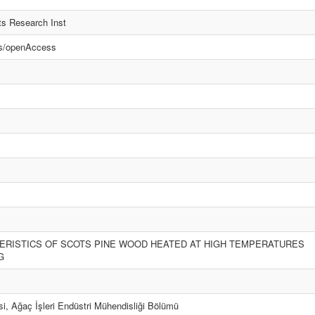
ts Research Inst
cs/openAccess
ERISTICS OF SCOTS PINE WOOD HEATED AT HIGH TEMPERATURES
G
si, Ağaç İşleri Endüstri Mühendisliği Bölümü