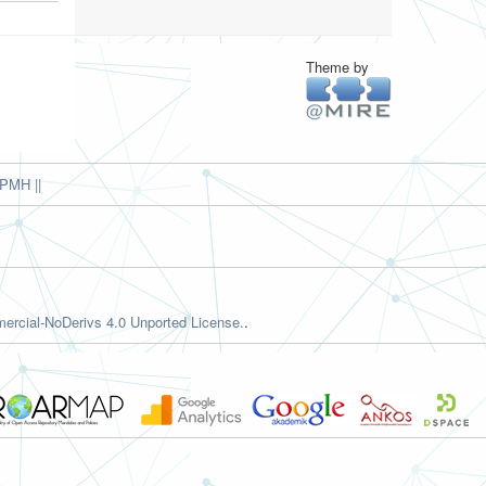
Theme by
PMH ||
rcial-NoDerivs 4.0 Unported License.
.