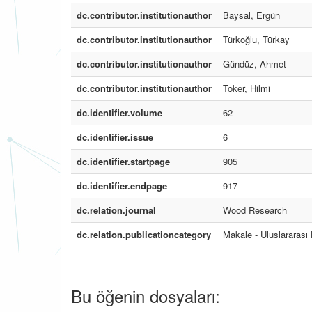
dc.contributor.institutionauthor
Baysal, Ergün
dc.contributor.institutionauthor
Türkoğlu, Türkay
dc.contributor.institutionauthor
Gündüz, Ahmet
dc.contributor.institutionauthor
Toker, Hilmi
dc.identifier.volume
62
dc.identifier.issue
6
dc.identifier.startpage
905
dc.identifier.endpage
917
dc.relation.journal
Wood Research
dc.relation.publicationcategory
Makale - Uluslararası
Bu öğenin dosyaları: