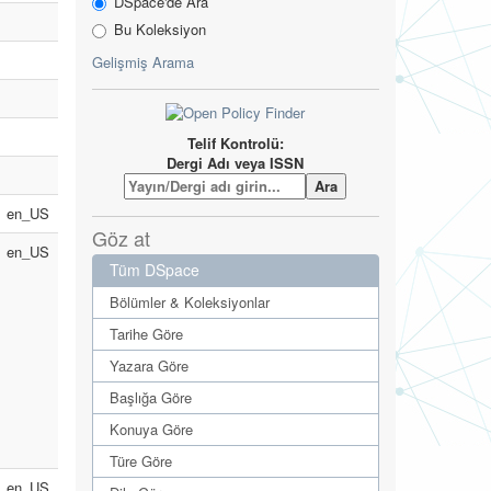
DSpace'de Ara
Bu Koleksiyon
Gelişmiş Arama
Telif Kontrolü:
Dergi Adı veya ISSN
en_US
Göz at
en_US
Tüm DSpace
Bölümler & Koleksiyonlar
Tarihe Göre
Yazara Göre
Başlığa Göre
Konuya Göre
Türe Göre
en_US