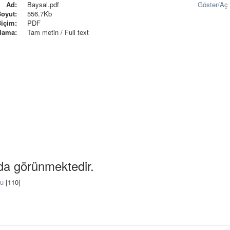
Ad:
Baysal.pdf
Göster/
Aç
Boyut:
556.7Kb
Biçim:
PDF
lama:
Tam metin / Full text
da görünmektedir.
nu
[110]