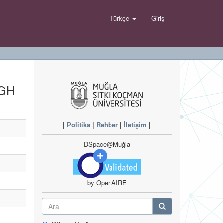
Türkçe
Giriş
IGH
|
Politika
|
Rehber
|
İletişim
|
DSpace@Muğla
by OpenAIRE