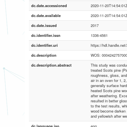
dc.date.accessioned
2020-11-20T14:54:01
dc.date.available
2020-11-20T14:54:01
dc.date.issued
2017
dc.identifier.issn
1336-4561
dc.identifier.uri
https://hdl.handle.ne
dc.description
WOS: 000424275700
dc.description.abstract
This study was conduc
treated Scots pine (Pi
roughness, gloss, and
air in an oven for 1, 
generally surface har
heated Scots pine woo
after weathering. Exce
resulted in better gl
to the test results, w
wood become darken af
and yellowish after we
dc.language.iso
eng