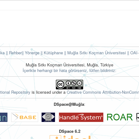
tika
|| Rehber
|| Yönerge
|| Kütüphane
|| Muğla Sıtkı Koçman Üniversitesi ||
OAI-
Muğla Sıtkı Koçman Üniversitesi, Muğla, Türkiye
İçerikte herhangi bir hata görürseniz, lütfen bildiriniz:
tional Repository
is licensed under a
Creative Commons Attribution-NonComme
DSpace@Muğla
:
DSpace 6.2