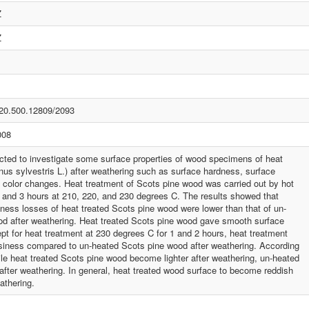
Z
Z
t/20.500.12809/2093
008
ted to investigate some surface properties of wood specimens of heat
nus sylvestris L.) after weathering such as surface hardness, surface
 color changes. Heat treatment of Scots pine wood was carried out by hot
2, and 3 hours at 210, 220, and 230 degrees C. The results showed that
dness losses of heat treated Scots pine wood were lower than that of un-
d after weathering. Heat treated Scots pine wood gave smooth surface
pt for heat treatment at 230 degrees C for 1 and 2 hours, heat treatment
ossiness compared to un-heated Scots pine wood after weathering. According
hile heat treated Scots pine wood become lighter after weathering, un-heated
ter weathering. In general, heat treated wood surface to become reddish
athering.