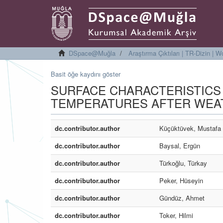
DSpace@Muğla
Araştırma Çıktıları | TR-Dizin |
Basit öğe kaydını göster
SURFACE CHARACTERISTICS
TEMPERATURES AFTER WEA
dc.contributor.author
Küçüktüvek, Mustafa
dc.contributor.author
Baysal, Ergün
dc.contributor.author
Türkoğlu, Türkay
dc.contributor.author
Peker, Hüseyin
dc.contributor.author
Gündüz, Ahmet
dc.contributor.author
Toker, Hilmi