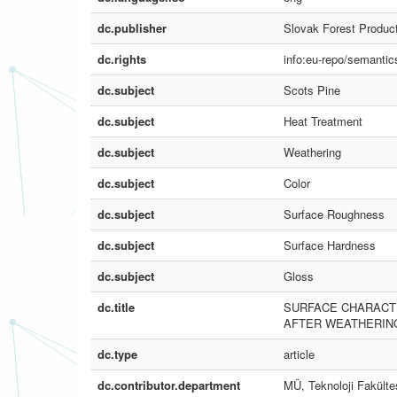
dc.publisher
Slovak Forest Produc
dc.rights
info:eu-repo/semanti
dc.subject
Scots Pine
dc.subject
Heat Treatment
dc.subject
Weathering
dc.subject
Color
dc.subject
Surface Roughness
dc.subject
Surface Hardness
dc.subject
Gloss
dc.title
SURFACE CHARACT
AFTER WEATHERIN
dc.type
article
dc.contributor.department
MÜ, Teknoloji Fakülte