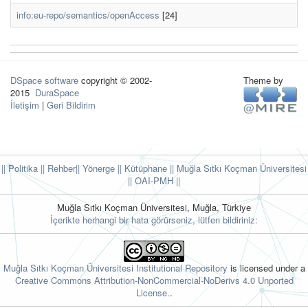
info:eu-repo/semantics/openAccess
[24]
DSpace software
copyright © 2002-
Theme by
2015
DuraSpace
İletişim
|
Geri Bildirim
|| Politika
|| Rehber
|| Yönerge
|| Kütüphane
|| Muğla Sıtkı Koçman Üniversitesi
||
OAI-PMH ||
Muğla Sıtkı Koçman Üniversitesi, Muğla, Türkiye
İçerikte herhangi bir hata görürseniz, lütfen bildiriniz:
Muğla Sıtkı Koçman Üniversitesi Institutional Repository
is licensed under a
Creative Commons Attribution-NonCommercial-NoDerivs 4.0 Unported
License.
.