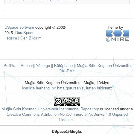
DSpace software
copyright © 2002-
Theme by
2015
DuraSpace
İletişim
|
Geri Bildirim
|| Politika
|| Rehber
|| Yönerge
|| Kütüphane
|| Muğla Sıtkı Koçman Üniversitesi
||
OAI-PMH ||
Muğla Sıtkı Koçman Üniversitesi, Muğla, Türkiye
İçerikte herhangi bir hata görürseniz, lütfen bildiriniz:
Muğla Sıtkı Koçman Üniversitesi Institutional Repository
is licensed under a
Creative Commons Attribution-NonCommercial-NoDerivs 4.0 Unported
License.
.
DSpace@Muğla
: