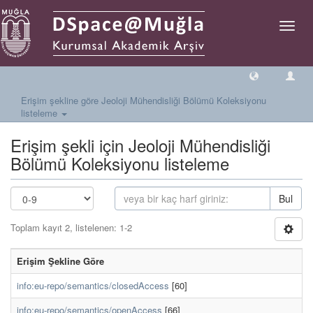
Geçiş
Yönlen
Erişim şekline göre Jeoloji Mühendisliği Bölümü Koleksiyonu
listeleme
Erişim şekli için Jeoloji Mühendisliği
Bölümü Koleksiyonu listeleme
Bul
Toplam kayıt 2, listelenen: 1-2
Erişim Şekline Göre
info:eu-repo/semantics/closedAccess
[60]
info:eu-repo/semantics/openAccess
[66]