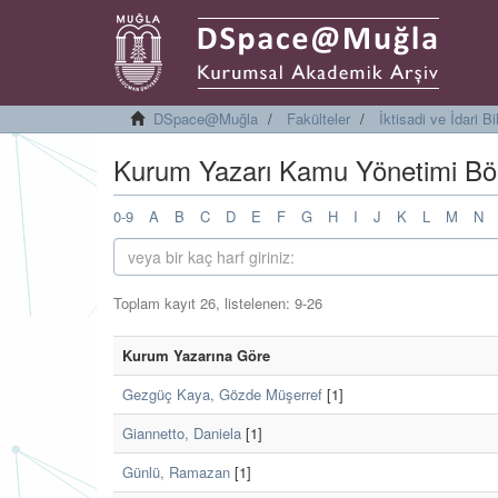
DSpace@Muğla
Fakülteler
İktisadi ve İdari B
Kurum Yazarı Kamu Yönetimi Böl
0-9
A
B
C
D
E
F
G
H
I
J
K
L
M
N
Toplam kayıt 26, listelenen: 9-26
Kurum Yazarına Göre
Gezgüç Kaya, Gözde Müşerref
[1]
Giannetto, Daniela
[1]
Günlü, Ramazan
[1]