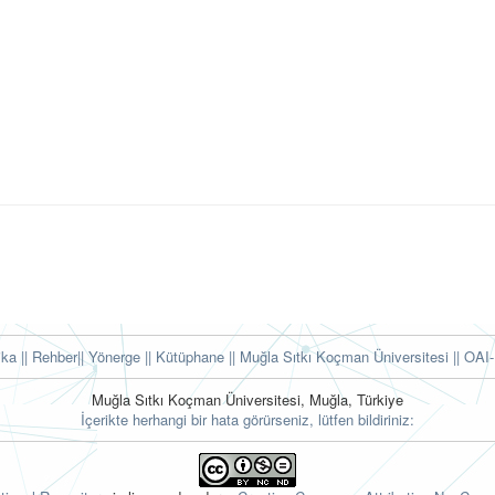
tika
|| Rehber
|| Yönerge
|| Kütüphane
|| Muğla Sıtkı Koçman Üniversitesi ||
OAI-
Muğla Sıtkı Koçman Üniversitesi, Muğla, Türkiye
İçerikte herhangi bir hata görürseniz, lütfen bildiriniz: