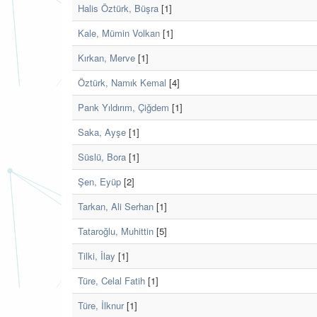
Halis Öztürk, Büşra
[1]
Kale, Mümin Volkan
[1]
Kırkan, Merve
[1]
Öztürk, Namık Kemal
[4]
Pank Yıldırım, Çiğdem
[1]
Saka, Ayşe
[1]
Süslü, Bora
[1]
Şen, Eyüp
[2]
Tarkan, Ali Serhan
[1]
Tataroğlu, Muhittin
[5]
Tilki, İlay
[1]
Türe, Celal Fatih
[1]
Türe, İlknur
[1]