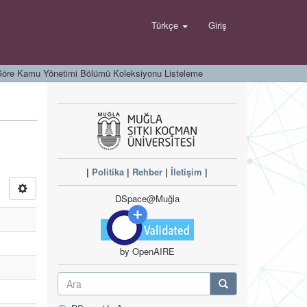
Türkçe
Giriş
öre Kamu Yönetimi Bölümü Koleksiyonu Listeleme
|
Politika
|
Rehber
|
İletişim
|
DSpace@Muğla
by OpenAIRE