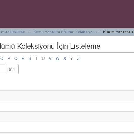
ilimler Fakültesi
Kamu Yönetimi Bölümü Koleksiyonu
Kurum Yazarına G
ümü Koleksiyonu İçin Listeleme
O
P
Q
R
S
T
U
V
W
X
Y
Z
Bul