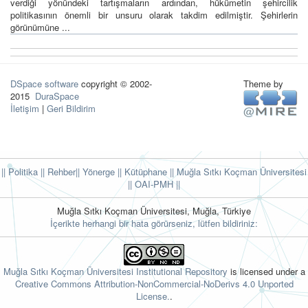
verdiği yönündeki tartışmaların ardından, hükümetin şehircilik
politikasının önemli bir unsuru olarak takdim edilmiştir. Şehirlerin
görünümüne ...
DSpace software
copyright © 2002-
Theme by
2015
DuraSpace
İletişim
|
Geri Bildirim
|| Politika
|| Rehber
|| Yönerge
|| Kütüphane
|| Muğla Sıtkı Koçman Üniversitesi
||
OAI-PMH ||
Muğla Sıtkı Koçman Üniversitesi, Muğla, Türkiye
İçerikte herhangi bir hata görürseniz, lütfen bildiriniz:
Muğla Sıtkı Koçman Üniversitesi Institutional Repository
is licensed under a
Creative Commons Attribution-NonCommercial-NoDerivs 4.0 Unported
License.
.