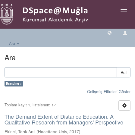
Geçiş
Yönlen
Ara
Ara
Bul
Branding ×
Gelişmiş Filtreleri Göster
Toplam kayıt 1, listelenen: 1-1
The Demand Extent of Distance Education: A
Qualitative Research from Managers' Perspective
Ekinci, Tarık Anıl
(
Hacettepe Univ
,
2017
)