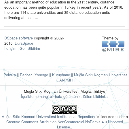
As an important method of education in the 21st century, distance
education has been quite popular in Turkey in recent years. As of 2016,
there are 114 state universities and 35 distance education units
delivering at least ...
DSpace software
copyright © 2002-
Theme by
2015
DuraSpace
İletişim
|
Geri Bildirim
|| Politika
|| Rehber
|| Yönerge
|| Kütüphane
|| Muğla Sıtkı Koçman Üniversitesi
||
OAI-PMH ||
Muğla Sıtkı Koçman Üniversitesi, Muğla, Türkiye
İçerikte herhangi bir hata görürseniz, lütfen bildiriniz:
Muğla Sıtkı Koçman Üniversitesi Institutional Repository
is licensed under a
Creative Commons Attribution-NonCommercial-NoDerivs 4.0 Unported
License.
.