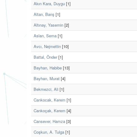
Akın Kara, Duygu
[1]
Altan, Barış
[1]
Altınay, Yasemin
[2]
Aslan, Sema
[1]
Avcı, Nejmettin
[10]
Battal, Önder
[1]
Bayhan, Habibe
[13]
Bayhan, Murat
[4]
Bekmezci, Ali
[1]
Cankocak, Kerem
[1]
Cankoçak, Kerem
[4]
Cansever, Hamza
[3]
Coşkun, A. Tulga
[1]