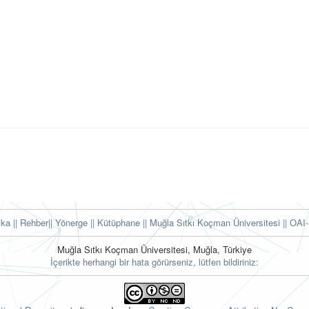
tika
|| Rehber
|| Yönerge
|| Kütüphane
|| Muğla Sıtkı Koçman Üniversitesi ||
OAI-
Muğla Sıtkı Koçman Üniversitesi, Muğla, Türkiye
İçerikte herhangi bir hata görürseniz, lütfen bildiriniz: