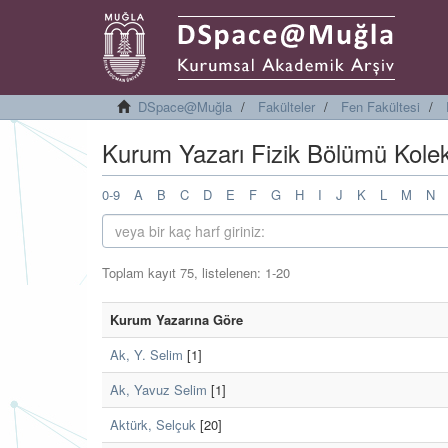
DSpace@Muğla
Fakülteler
Fen Fakültesi
Kurum Yazarı Fizik Bölümü Kolek
0-9
A
B
C
D
E
F
G
H
I
J
K
L
M
N
Toplam kayıt 75, listelenen: 1-20
Kurum Yazarına Göre
Ak, Y. Selim
[1]
Ak, Yavuz Selim
[1]
Aktürk, Selçuk
[20]