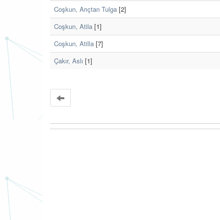
Coşkun, Arıçtan Tulga
[2]
Coşkun, Atila
[1]
Coşkun, Atilla
[7]
Çakır, Aslı
[1]