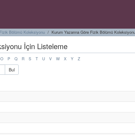
Fizik Bölümü Koleksiyonu
Kurum Yazarına Göre Fizik Bölümü Koleksiyonu
siyonu İçin Listeleme
O
P
Q
R
S
T
U
V
W
X
Y
Z
Bul