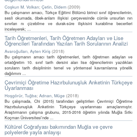
Coşkun M. Volkan
;
Çetin, Didem
(
2009
)
Bu çalışmanın amacı, Türkçe Eğitimi Bölümü birinci sınıf öğrencilerinin,
sesli okumada, öbek-anlam ilişkisi çerçevesinde cümle unsurları nın
sınırları nı çizebilme ve durak-süre ilişkisini kurabilme becerileri
inceleyerek; ...
Tarih Öğretmenleri, Tarih Öğretmen Adayları ve Lise
Öğrencileri Tarafından Yazılan Tarih Sorularının Analizi
Avaroğulları, Ayten Kiriş
(
2018
)
Bu çalışmanın amacı tarih öğretmenleri, tarih öğretmen adayları ve
ortaöğretim 10. sınıf tarih dersini alan lise öğrencilerinin yazdıkları
soruların tarih disiplininin temel ve yöntemsel kavramlarına yönelik
dağılımını ...
Çevrimiçi Öğretime Hazırbulunuşluk Anketinin Türkçeye
Uyarlanması
Hoşgörür, Tuğba
;
Adnan, Müge
(
2018
)
Bu çalışmada, Chi (2015) tarafından geliştirilen Çevrimiçi Öğretime
Hazırbulunuşluk Anketinin Türkçeye uyarlanması amaçlanmıştır.
Araştırmanın çalışma grubunu, 2015-2016 öğretim yılında Muğla Sıtkı
Koçman Üniversitesi’nde ...
Kültürel Coğrafyası bakımından Muğla ve çevre
polyelerde yayla anlayışı