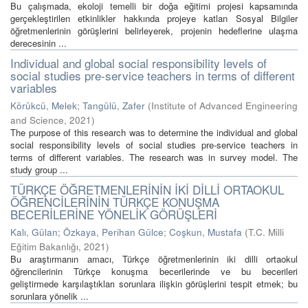
Bu çalışmada, ekoloji temelli bir doğa eğitimi projesi kapsamında
gerçekleştirilen etkinlikler hakkında projeye katlan Sosyal Bilgiler
öğretmenlerinin görüşlerini belirleyerek, projenin hedeflerine ulaşma
derecesinin ...
Individual and global social responsibility levels of
social studies pre-service teachers in terms of different
variables
Körükcü, Melek
;
Tangülü, Zafer
(
Institute of Advanced Engineering
and Science
,
2021
)
The purpose of this research was to determine the individual and global
social responsibility levels of social studies pre-service teachers in
terms of different variables. The research was in survey model. The
study group ...
TÜRKÇE ÖĞRETMENLERİNİN İKİ DİLLİ ORTAOKUL
ÖĞRENCİLERİNİN TÜRKÇE KONUŞMA
BECERİLERİNE YÖNELİK GÖRÜŞLERİ
Kalı, Gülan
;
Özkaya, Perihan Gülce
;
Coşkun, Mustafa
(
T.C. Milli
Eğitim Bakanlığı
,
2021
)
Bu araştırmanın amacı, Türkçe öğretmenlerinin iki dilli ortaokul
öğrencilerinin Türkçe konuşma becerilerinde ve bu becerileri
geliştirmede karşılaştıkları sorunlara ilişkin görüşlerini tespit etmek; bu
sorunlara yönelik ...