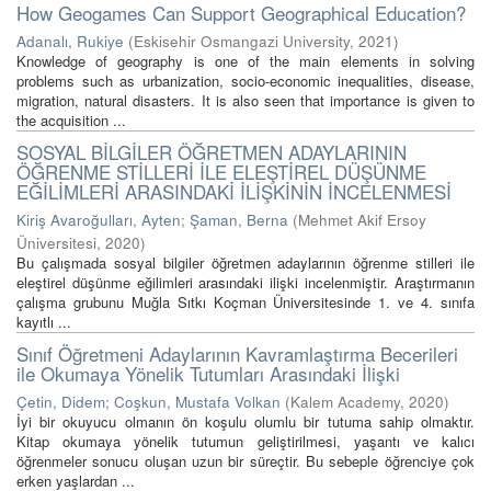
How Geogames Can Support Geographical Education?
Adanalı, Rukiye
(
Eskisehir Osmangazi University
,
2021
)
Knowledge of geography is one of the main elements in solving
problems such as urbanization, socio-economic inequalities, disease,
migration, natural disasters. It is also seen that importance is given to
the acquisition ...
SOSYAL BİLGİLER ÖĞRETMEN ADAYLARININ
ÖĞRENME STİLLERİ İLE ELEŞTİREL DÜŞÜNME
EĞİLİMLERİ ARASINDAKİ İLİŞKİNİN İNCELENMESİ
Kiriş Avaroğulları, Ayten
;
Şaman, Berna
(
Mehmet Akif Ersoy
Üniversitesi
,
2020
)
Bu çalışmada sosyal bilgiler öğretmen adaylarının öğrenme stilleri ile
eleştirel düşünme eğilimleri arasındaki ilişki incelenmiştir. Araştırmanın
çalışma grubunu Muğla Sıtkı Koçman Üniversitesinde 1. ve 4. sınıfa
kayıtlı ...
Sınıf Öğretmeni Adaylarının Kavramlaştırma Becerileri
ile Okumaya Yönelik Tutumları Arasındaki İlişki
Çetin, Didem
;
Coşkun, Mustafa Volkan
(
Kalem Academy
,
2020
)
İyi bir okuyucu olmanın ön koşulu olumlu bir tutuma sahip olmaktır.
Kitap okumaya yönelik tutumun geliştirilmesi, yaşantı ve kalıcı
öğrenmeler sonucu oluşan uzun bir süreçtir. Bu sebeple öğrenciye çok
erken yaşlardan ...