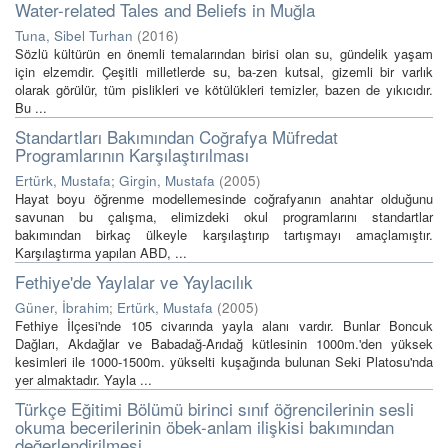
Water-related Tales and Beliefs in Muğla
Tuna, Sibel Turhan
(
2016
)
Sözlü kültürün en önemli temalarından birisi olan su, gündelik yaşam
için elzemdir. Çeşitli milletlerde su, ba-zen kutsal, gizemli bir varlık
olarak görülür, tüm pislikleri ve kötülükleri temizler, bazen de yıkıcıdır.
Bu ...
Standartları Bakımından Coğrafya Müfredat
Programlarının Karşılaştırılması
Ertürk, Mustafa
;
Girgin, Mustafa
(
2005
)
Hayat boyu öğrenme modellemesinde coğrafyanın anahtar olduğunu
savunan bu çalışma, elimizdeki okul programlarını standartlar
bakımından birkaç ülkeyle karşılaştırıp tartışmayı amaçlamıştır.
Karşılaştırma yapılan ABD, ...
Fethiye'de Yaylalar ve Yaylacılık
Güner, İbrahim
;
Ertürk, Mustafa
(
2005
)
Fethiye İlçesi'nde 105 civarında yayla alanı vardır. Bunlar Boncuk
Dağları, Akdağlar ve Babadağ-Arıdağ kütlesinin 1000m.'den yüksek
kesimleri ile 1000-1500m. yükselti kuşağında bulunan Seki Platosu'nda
yer almaktadır. Yayla ...
Türkçe Eğitimi Bölümü birinci sınıf öğrencilerinin sesli
okuma becerilerinin öbek-anlam ilişkisi bakımından
değerlendirilmesi