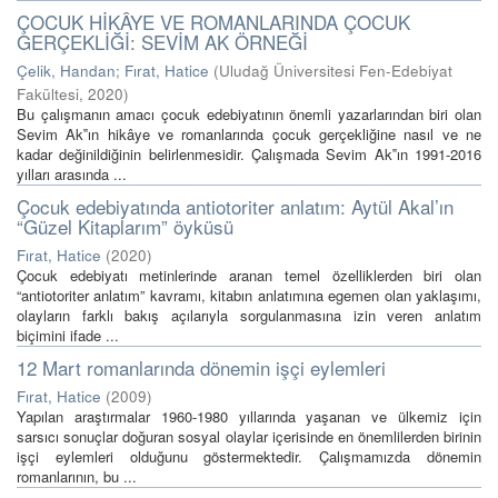
ÇOCUK HİKÂYE VE ROMANLARINDA ÇOCUK
GERÇEKLİĞİ: SEVİM AK ÖRNEĞİ
Çelik, Handan
;
Fırat, Hatice
(
Uludağ Üniversitesi Fen-Edebiyat
Fakültesi
,
2020
)
Bu çalışmanın amacı çocuk edebiyatının önemli yazarlarından biri olan
Sevim Ak‟ın hikâye ve romanlarında çocuk gerçekliğine nasıl ve ne
kadar değinildiğinin belirlenmesidir. Çalışmada Sevim Ak‟ın 1991-2016
yılları arasında ...
Çocuk edebiyatında antiotoriter anlatım: Aytül Akal’ın
“Güzel Kitaplarım” öyküsü
Fırat, Hatice
(
2020
)
Çocuk edebiyatı metinlerinde aranan temel özelliklerden biri olan
“antiotoriter anlatım” kavramı, kitabın anlatımına egemen olan yaklaşımı,
olayların farklı bakış açılarıyla sorgulanmasına izin veren anlatım
biçimini ifade ...
12 Mart romanlarında dönemin işçi eylemleri
Fırat, Hatice
(
2009
)
Yapılan araştırmalar 1960-1980 yıllarında yaşanan ve ülkemiz için
sarsıcı sonuçlar doğuran sosyal olaylar içerisinde en önemlilerden birinin
işçi eylemleri olduğunu göstermektedir. Çalışmamızda dönemin
romanlarının, bu ...