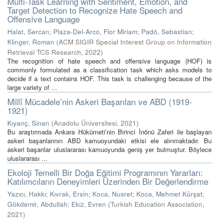
Multi-Task Learning with Sentiment, Emotion, and
Target Detection to Recognize Hate Speech and
Offensive Language
Halat, Sercan
;
Plaza-Del-Arco, Flor Miriam
;
Padó, Sebastian
;
Klinger, Roman
(
ACM SIGIR Special Interest Group on Information
Retrieval TCS Research
,
2022
)
The recognition of hate speech and offensive language (HOF) is
commonly formulated as a classification task which asks models to
decide if a text contains HOF. This task is challenging because of the
large variety of ...
Millî Mücadele’nin Askeri Başarıları ve ABD (1919-
1921)
Kıyanç, Sinan
(
Anadolu Üniversitesi
,
2021
)
Bu araştırmada Ankara Hükümeti’nin Birinci İnönü Zaferi ile başlayan
askeri başarılarının ABD kamuoyundaki etkisi ele alınmaktadır. Bu
askeri başarılar uluslararası kamuoyunda geniş yer bulmuştur. Böylece
uluslararası ...
Ekoloji Temelli Bir Doğa Eğitimi Programının Yararları:
Katılımcıların Deneyimleri Üzerinden Bir Değerlendirme
Yazıcı, Hakkı
;
Kıvrak, Ersin
;
Koca, Nusret
;
Koca, Mehmet Kürşat
;
Gökdemir, Abdullah
;
Ekiz, Evren
(
Turkish Education Association
,
2021
)