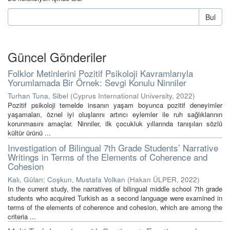
Bul
Güncel Gönderiler
Folklor Metinlerini Pozitif Psikoloji Kavramlarıyla
Yorumlamada Bir Örnek: Sevgi Konulu Ninniler
Turhan Tuna, Sibel
(
Cyprus International University
,
2022
)
Pozitif psikoloji temelde insanın yaşam boyunca pozitif deneyimler
yaşamaları, öznel iyi oluşlarını artırıcı eylemler ile ruh sağlıklarının
korunmasını amaçlar. Ninniler, ilk çocukluk yıllarında tanışılan sözlü
kültür ürünü ...
Investigation of Bilingual 7th Grade Students’ Narrative
Writings in Terms of the Elements of Coherence and
Cohesion
Kalı, Gülan
;
Coşkun, Mustafa Volkan
(
Hakan ÜLPER
,
2022
)
In the current study, the narratives of bilingual middle school 7th grade
students who acquired Turkish as a second language were examined in
terms of the elements of coherence and cohesion, which are among the
criteria ...