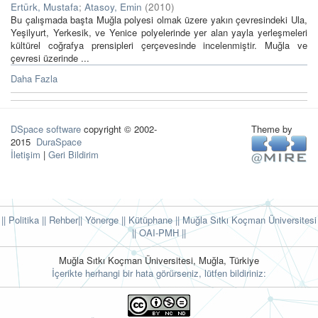
Ertürk, Mustafa
;
Atasoy, Emin
(
2010
)
Bu çalışmada başta Muğla polyesi olmak üzere yakın çevresindeki Ula,
Yeşilyurt, Yerkesik, ve Yenice polyelerinde yer alan yayla yerleşmeleri
kültürel coğrafya prensipleri çerçevesinde incelenmiştir. Muğla ve
çevresi üzerinde ...
Daha Fazla
DSpace software
copyright © 2002-
Theme by
2015
DuraSpace
İletişim
|
Geri Bildirim
|| Politika
|| Rehber
|| Yönerge
|| Kütüphane
|| Muğla Sıtkı Koçman Üniversitesi
||
OAI-PMH ||
Muğla Sıtkı Koçman Üniversitesi, Muğla, Türkiye
İçerikte herhangi bir hata görürseniz, lütfen bildiriniz: