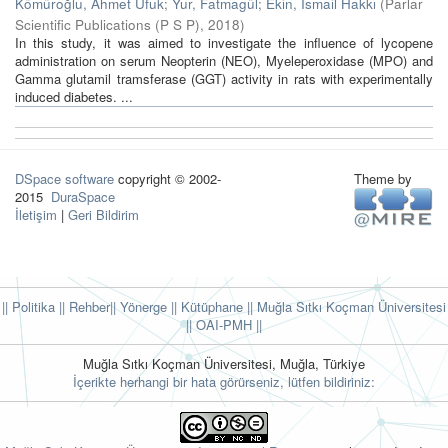
Kömüroğlu, Ahmet Ufuk
;
Yur, Fatmagül
;
Ekin, İsmail Hakkı
(
Parlar
Scientific Publications (P S P)
,
2018
)
In this study, it was aimed to investigate the influence of lycopene
administration on serum Neopterin (NEO), Myeleperoxidase (MPO) and
Gamma glutamil tramsferase (GGT) activity in rats with experimentally
induced diabetes. ...
DSpace software
copyright © 2002-
Theme by
2015
DuraSpace
İletişim
|
Geri Bildirim
|| Politika
|| Rehber
|| Yönerge
|| Kütüphane
|| Muğla Sıtkı Koçman Üniversitesi
||
OAI-PMH ||
Muğla Sıtkı Koçman Üniversitesi, Muğla, Türkiye
İçerikte herhangi bir hata görürseniz, lütfen bildiriniz: