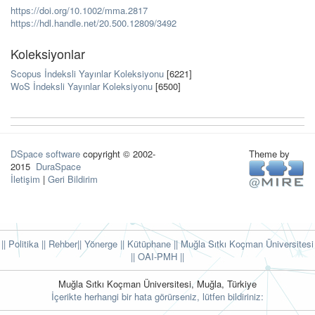
https://doi.org/10.1002/mma.2817
https://hdl.handle.net/20.500.12809/3492
Koleksiyonlar
Scopus İndeksli Yayınlar Koleksiyonu
[6221]
WoS İndeksli Yayınlar Koleksiyonu
[6500]
DSpace software
copyright © 2002-
Theme by
2015
DuraSpace
İletişim
|
Geri Bildirim
|| Politika
|| Rehber
|| Yönerge
|| Kütüphane
|| Muğla Sıtkı Koçman Üniversitesi
||
OAI-PMH ||
Muğla Sıtkı Koçman Üniversitesi, Muğla, Türkiye
İçerikte herhangi bir hata görürseniz, lütfen bildiriniz: