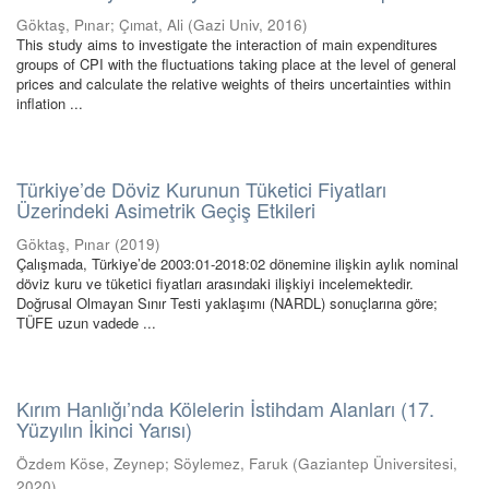
Göktaş, Pınar
;
Çımat, Ali
(
Gazi Univ
,
2016
)
This study aims to investigate the interaction of main expenditures
groups of CPI with the fluctuations taking place at the level of general
prices and calculate the relative weights of theirs uncertainties within
inflation ...
Türkiye’de Döviz Kurunun Tüketici Fiyatları
Üzerindeki Asimetrik Geçiş Etkileri
Göktaş, Pınar
(
2019
)
Çalışmada, Türkiye’de 2003:01-2018:02 dönemine ilişkin aylık nominal
döviz kuru ve tüketici fiyatları arasındaki ilişkiyi incelemektedir.
Doğrusal Olmayan Sınır Testi yaklaşımı (NARDL) sonuçlarına göre;
TÜFE uzun vadede ...
Kırım Hanlığı’nda Kölelerin İstihdam Alanları (17.
Yüzyılın İkinci Yarısı)
Özdem Köse, Zeynep
;
Söylemez, Faruk
(
Gaziantep Üniversitesi
,
2020
)