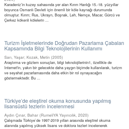
Karadeniz’in kuzey sahasında yer alan Kırım Hanlığı 15.-18. yüzyıllar
boyunca Osmanlı Devleti için önemli bir köle kaynağı durumunda
olmuştur. Kırım; Rus, Ukrayn, Boşnak, Leh, Nemçe, Macar, Gürcü ve
Çerkez kökenli kölelerin ...
Turizm İşletmelerinde Doğrudan Pazarlama Çabaları
Kapsamında Bilgi Teknolojilerinin Kullanımı
Sarı, Yaşar
;
Kozak, Metin
(
2005
)
Araştırma ve gözlem sonuçları, bilgi teknolojilerinin1, özellikle de
Internet'in, yakın bir gelecekte daha yaygın biçimde kullanılarak, turizm
ve seyahat pazarlamasında daha etkin bir rol oynayacağını
göstermektedir. Bu ...
Türkiye’de eleştirel okuma konusunda yapılmış
lisansüstü tezlerin incelenmesi
Aydın Çınar, Bahar
(
RumeliYA Yayıncılık
,
2020
)
Çalışmada Türkiye`de 1997-2019 yılları arasında eleştirel okuma
alanında yapılmış yüksek lisans ve doktora tezleri incelenerek