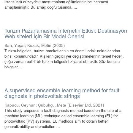
lisansüstü düzeydeki araştırmaların eğilimlerinin belirlenmesi
amaçlanmıştır. Bu amaç doğrultusunda, ...
Turizm Pazarlamasına İnternetin Etkisi: Destinasyon
Web siteleri İçin Bir Model Önerisi
Sarı, Yaşar
;
Kozak, Metin
(
2005
)
Turizm bölgeleri, turizm hareketlerinin en önemli odak noktalarından
birisi konumundadır. Kişilerin geçici yer değiştirmelerinin temel hedefi,
çoğu zaman belirli bir turizm bölgesini ziyaret etmektir. Söz konusu
bölgeler, ...
A supervised ensemble learning method for fault
diagnosis in photovoltaic strings
Kapucu, Ceyhun
;
Çubukçu, Mete
(
Elsevier Ltd
,
2021
)
This study proposes a fault diagnosis method based on the use of a
machine learning (ML) technique called ensemble learning (EL) for
photovoltaic (PV) systems. EL methods aim to obtain better
generalizability and prediction ...