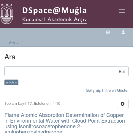
Geçiş
Yönlen
Ara
Ara
Bul
article ×
Gelişmiş Filtreleri Göster
Toplam kayıt 17, listelenen: 1-10
Flame Atomic Absorption Determination of Copper
in Environmental Water with Cloud Point Extraction
using Isonitrosoacetophenone 2-
aminobenzoylhydrazone