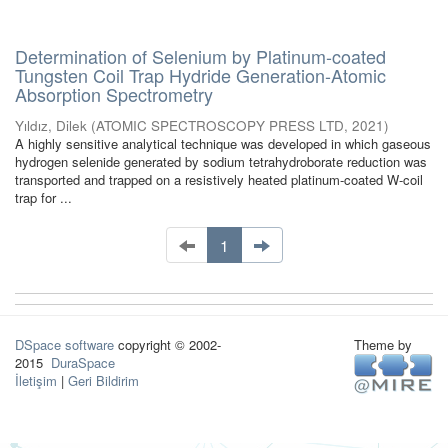
Determination of Selenium by Platinum-coated
Tungsten Coil Trap Hydride Generation-Atomic
Absorption Spectrometry
Yıldız, Dilek
(
ATOMIC SPECTROSCOPY PRESS LTD
,
2021
)
A highly sensitive analytical technique was developed in which gaseous
hydrogen selenide generated by sodium tetrahydroborate reduction was
transported and trapped on a resistively heated platinum-coated W-coil
trap for ...
1
DSpace software
copyright © 2002-
Theme by
2015
DuraSpace
İletişim
|
Geri Bildirim