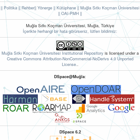
|| Politika
|| Rehber
|| Yönerge
|| Kütüphane
|| Muğla Sıtkı Koçman Üniversitesi
||
OAI-PMH ||
Muğla Sıtkı Koçman Üniversitesi, Muğla, Türkiye
İçerikte herhangi bir hata görürseniz, lütfen bildiriniz:
Muğla Sıtkı Koçman Üniversitesi Institutional Repository
is licensed under a
Creative Commons Attribution-NonCommercial-NoDerivs 4.0 Unported
License.
.
DSpace@Muğla
:
DSpace 6.2