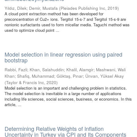
Yıldız, Dilek
;
Demir, Mustafa
(
Pleiades Publishing Inc
,
2019
)
A cloud point extraction method has been developed for
preconcentration of Cu2+ ions. Tergitol 15-s-7 and Tergitol 15-s-9 are
nonionic surfactants used to form micellar media. Taguchi method was
used to optimize cloud point ...
Model selection in linear regression using paired
bootstrap
Rabbi, Fazli
;
Khan, Salahuddin
;
Khalil, Alamgir
;
Mashwani, Wali
Khan
;
Shafiq, Muhammad
;
Göktaş, Pınar
;
Ünvan, Yüksel Akay
(
Taylor & Francis Inc
,
2020
)
Model selection is an important and challenging problem in statistics.
The model selection is inevitable in a large number of applications
including life sciences, social sciences, business, or economics. In this
article, ...
Determining Relative Weights of Inflation
Uncertainty in Turkey via CPI and Its Components