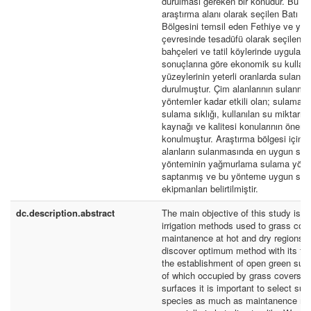
durulması gereken bir konudur. Bu ç
araştırma alanı olarak seçilen Batı A
Bölgesini temsil eden Fethiye ve yak
çevresinde tesadüfü olarak seçilen pa
bahçeleri ve tatil köylerinde uygulan
sonuçlarına göre ekonomik su kullanı
yüzeylerinin yeterli oranlarda sulanm
durulmuştur. Çim alanlarının sulanma
yöntemler kadar etkili olan; sulama 
sulama sıklığı, kullanılan su miktarı i
kaynağı ve kalitesi konularının önemi
konulmuştur. Araştırma bölgesi için y
alanların sulanmasında en uygun su
yönteminin yağmurlama sulama yönt
saptanmış ve bu yönteme uygun sis
ekipmanları belirtilmiştir.
dc.description.abstract
The main objective of this study is t
irrigation methods used to grass cov
maintanence at hot and dry regions a
discover optimum method with its fea
the establishment of open green sur
of which occupied by grass covers, to
surfaces it is important to select suit
species as much as maintanence m