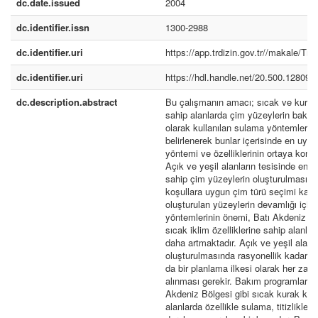
dc.date.issued
2004
dc.identifier.issn
1300-2988
dc.identifier.uri
https://app.trdizin.gov.tr//makale/
dc.identifier.uri
https://hdl.handle.net/20.500.12809/
dc.description.abstract
Bu çalışmanın amacı; sıcak ve kurak
sahip alanlarda çim yüzeylerin bakım
olarak kullanılan sulama yöntemlerini
belirlenerek bunlar içerisinde en uyg
yöntemi ve özelliklerinin ortaya konul
Açık ve yeşil alanların tesisinde en 
sahip çim yüzeylerin oluşturulmasınd
koşullara uygun çim türü seçimi kada
oluşturulan yüzeylerin devamlığı için
yöntemlerinin önemi, Batı Akdeniz Bö
sıcak iklim özelliklerine sahip alanlar
daha artmaktadır. Açık ve yeşil alanla
oluşturulmasında rasyonellik kadar 
da bir planlama ilkesi olarak her zam
alınması gerekir. Bakım programların
Akdeniz Bölgesi gibi sıcak kurak kar
alanlarda özellikle sulama, titizlikle 