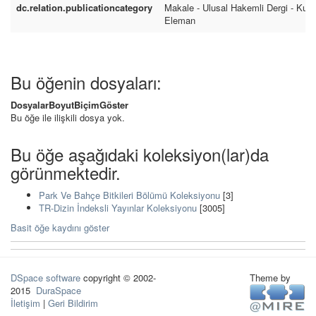
dc.relation.publicationcategory
Makale - Ulusal Hakemli Dergi - Kur
Eleman
Bu öğenin dosyaları:
Dosyalar
Boyut
Biçim
Göster
Bu öğe ile ilişkili dosya yok.
Bu öğe aşağıdaki koleksiyon(lar)da
görünmektedir.
Park Ve Bahçe Bitkileri Bölümü Koleksiyonu
[3]
TR-Dizin İndeksli Yayınlar Koleksiyonu
[3005]
Basit öğe kaydını göster
DSpace software
copyright © 2002-
Theme by
2015
DuraSpace
İletişim
|
Geri Bildirim