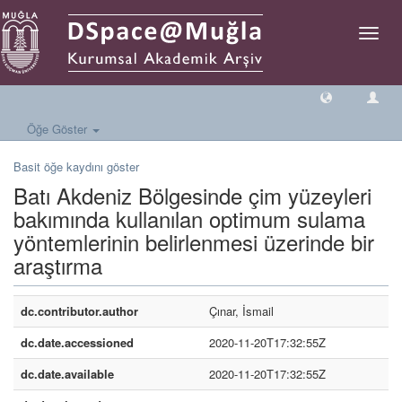
Geçiş
Yönlen
Öğe Göster
Basit öğe kaydını göster
Batı Akdeniz Bölgesinde çim yüzeyleri
bakımında kullanılan optimum sulama
yöntemlerinin belirlenmesi üzerinde bir
araştırma
dc.contributor.author
Çınar, İsmail
dc.date.accessioned
2020-11-20T17:32:55Z
dc.date.available
2020-11-20T17:32:55Z