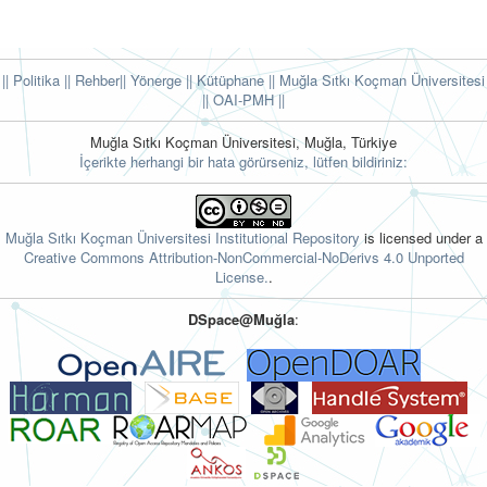
|| Politika
|| Rehber
|| Yönerge
|| Kütüphane
|| Muğla Sıtkı Koçman Üniversitesi
||
OAI-PMH ||
Muğla Sıtkı Koçman Üniversitesi, Muğla, Türkiye
İçerikte herhangi bir hata görürseniz, lütfen bildiriniz:
Muğla Sıtkı Koçman Üniversitesi Institutional Repository
is licensed under a
Creative Commons Attribution-NonCommercial-NoDerivs 4.0 Unported
License.
.
DSpace@Muğla
: