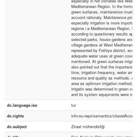
especially in hot climates like West
Mediterranean Region. In the formati
green surfaces, maintanence must be
accuont rationaly. Maintanence prog
especially irrigation is more important
regions i.e Mediterranean Region. In 
according to questionary results appl
selected parks, house gardens and h
village gardens at West Mediterrane
represented by Fethiye district, eco
adequate water uses at green covers
mentioned. At green surfaces irrigati
also pointed out that the importance o
time, irrigation frequency, water amo
resource and quality as methods. At
area as optimum irrigation method, sp
irrigatin was determined in green cove
and its system equipments were men
dc.language.iso
tur
dc.rights
info:eu-repo/semantics/closedAcces
dc.subject
Ziraat mühendisliği