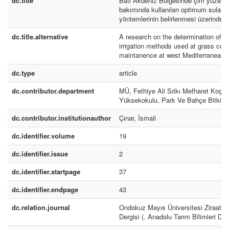
dc.title
Batı Akdeniz Bölgesinde çim yüzeyle
bakımında kullanılan optimum sulam
yöntemlerinin belirlenmesi üzerinde b
dc.title.alternative
A research on the determination of 
irrigation methods used at grass cov
maintanence at west Mediterranean 
dc.type
article
dc.contributor.department
MÜ, Fethiye Ali Sıtkı Mefharet Koç
Yüksekokulu, Park Ve Bahçe Bitkile
dc.contributor.institutionauthor
Çınar, İsmail
dc.identifier.volume
19
dc.identifier.issue
2
dc.identifier.startpage
37
dc.identifier.endpage
43
dc.relation.journal
Ondokuz Mayıs Üniversitesi Ziraat F
Dergisi (. Anadolu Tarım Bilimleri Derg